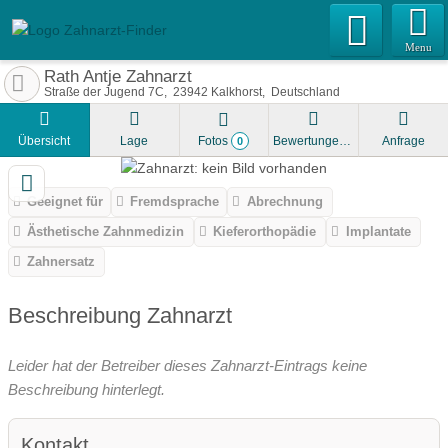
Menu
Rath Antje Zahnarzt
Straße der Jugend 7C
23942
Kalkhorst
Deutschland
Übersicht
Lage
Fotos
Bewertungen
Anfrage
0
Geeignet für
Fremdsprache
Abrechnung
Ästhetische Zahnmedizin
Kieferorthopädie
Implantate
Zahnersatz
Beschreibung Zahnarzt
Leider hat der Betreiber dieses Zahnarzt-Eintrags keine
Beschreibung hinterlegt.
Kontakt