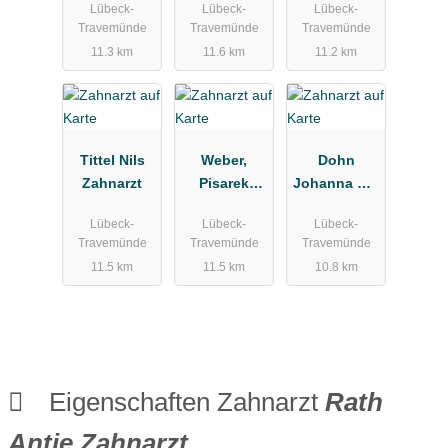
Lübeck-
Lübeck-
Lübeck-
xis
Travemünde
Travemünde
Travemünde
11.3 km
11.6 km
11.2 km
Tittel Nils
Weber,
Dohn
Zahnarzt
Pisarek
Johanna Dr.,
Dres.med.de
Burghard Dr.
Lübeck-
Lübeck-
Lübeck-
nt.
Travemünde
Travemünde
Travemünde
11.5 km
11.5 km
10.8 km
Eigenschaften Zahnarzt
Rath
Antje Zahnarzt