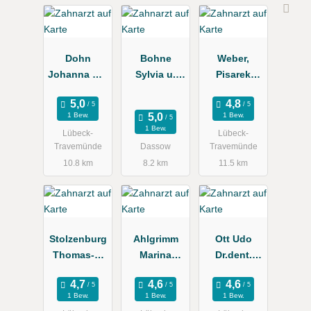
Dohn
Bohne
Weber,
Johanna Dr.,
Sylvia u.
Pisarek
Burghard Dr.
Peter
Dres.med.de
Zahnärztlich
nt.
1 Bew.
1 Bew.
e
1 Bew.
Lübeck-
Lübeck-
Gemeinscha
Travemünde
Dassow
Travemünde
ftspraxis
10.8 km
8.2 km
11.5 km
Stolzenburg
Ahlgrimm
Ott Udo
Thomas-J.
Marina
Dr.dent.
Zahnarzt
Zahnarztpra
Zahnärzte
xis
1 Bew.
1 Bew.
1 Bew.