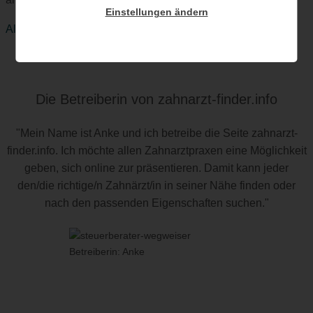
Einstellungen ändern
Alle Premium-Vorteile ansehen.
Die Betreiberin von zahnarzt-finder.info
"Mein Name ist Anke und ich betreibe die Seite zahnarzt-
finder.info. Ich möchte allen Zahnarztpraxen eine Möglichkeit
geben, sich online zur präsentieren. Damit kann jeder
den/die richtige/n Zahnärzt/in in seiner Nähe finden oder
nach den passenden Eigenschaften suchen."