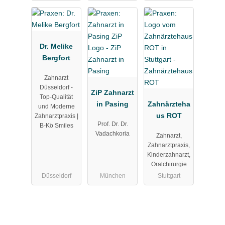
Dr. Melike
Bergfort
Zahnarzt
Düsseldorf -
ZiP Zahnarzt
Top-Qualität
in Pasing
Zahnärzteha
und Moderne
us ROT
Zahnarztpraxis |
Prof. Dr. Dr.
B-Kö Smiles
Vadachkoria
Zahnarzt,
Zahnarztpraxis,
Kinderzahnarzt,
Oralchirurgie
Düsseldorf
München
Stuttgart