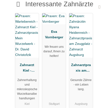
Interessante Zahnärzte
Eva
Vornberger
Wir freuen uns
darauf, Ihnen zu
helfen!
Zahnarzt
Zahnarztpra
Kiel -
xis am
Zahnarztpra
Zeugplatz -
Zahnerhaltung
Gesunde Zähne
xis Mein
Zahnarzt
und
- ein Leben
Wurzelwerk -
Augsburg
mikroskopische
lang.
Dr. David
Wurzelkanalbe
Christofzik
handlungen
Kiel
Stuttgart
Augsburg