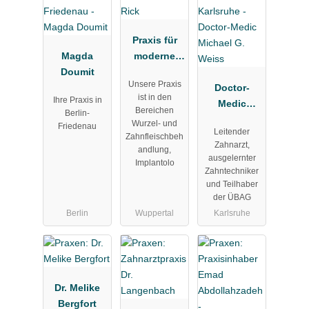
Praxis für
Magda
moderne
Doumit
Zahnmedizin
Unsere Praxis
Dr. Bernhard
Doctor-
ist in den
Ihre Praxis in
Rick
Medic
Bereichen
Berlin-
Michael G.
Wurzel- und
Friedenau
Leitender
Weiss
Zahnfleischbeh
Zahnarzt,
andlung,
ausgelernter
Implantolo
Zahntechniker
und Teilhaber
der ÜBAG
Berlin
Wuppertal
Karlsruhe
Dr. Melike
Bergfort