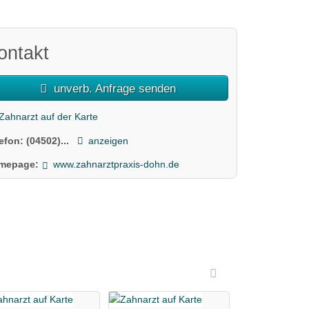
ontakt
unverb. Anfrage senden
Zahnarzt auf der Karte
lefon:
(04502)...
anzeigen
mepage:
www.zahnarztpraxis-dohn.de