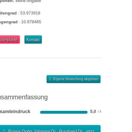
gionen:
keine Angabe
eitengrad
:
53.973918
ngengrad
:
10.878485
utenplaner
Kontakt
Eigene Bewertung abgeben
usammenfassung
samteindruck
5,0
Praxis
Dohn Johanna Dr., Burghard Dr.
jetzt