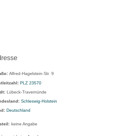
dresse
raße:
Alfred-Hagelstein-Str. 9
tleitzahl:
PLZ 23570
dt:
Lübeck-Travemünde
ndesland:
Schleswig-Holstein
nd:
Deutschland
steil:
keine Angabe