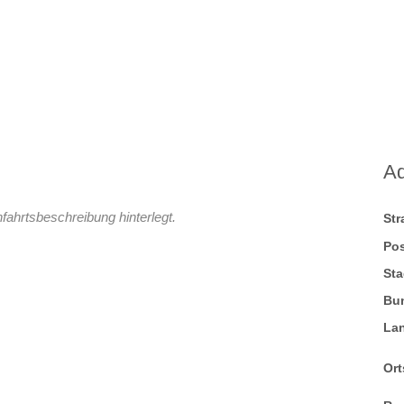
A
fahrtsbeschreibung hinterlegt.
St
Pos
Sta
Bu
La
Ort