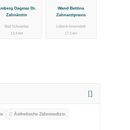
mberg Dagmar Dr.
Wand Bettina
Zahnärztin
Zahnarztpraxis
Bad Schwartau
Lübeck-Innenstadt
13.4 km
17.5 km
ie
Ästhetische Zahnmedizin