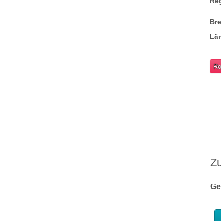
Re
Br
Lä
Ro
Z
Ge