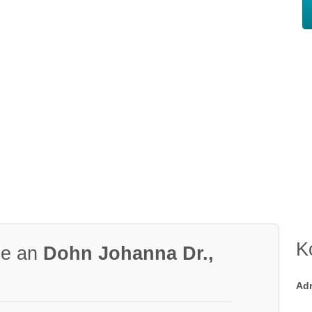
K
ge an
Dohn Johanna Dr.,
Ad