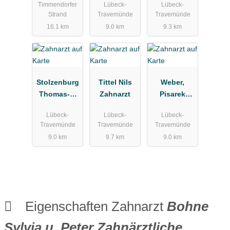
Timmendorfer
Lübeck-
Lübeck-
xis
xis
Strand
Travemünde
Travemünde
16.1 km
9.0 km
9.3 km
Stolzenburg
Tittel Nils
Weber,
Thomas-J.
Zahnarzt
Pisarek
Zahnarzt
Dres.med.de
Lübeck-
Lübeck-
Lübeck-
nt.
Travemünde
Travemünde
Travemünde
9.0 km
9.7 km
9.0 km
Eigenschaften Zahnarzt
Bohne
Sylvia u. Peter Zahnärztliche