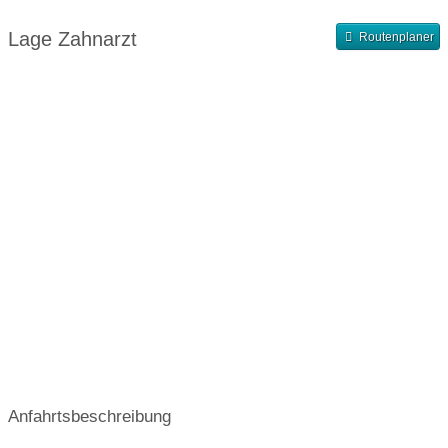
Abendsprechstunde
Samstagssprechstunde
Lage Zahnarzt
Routenplaner
Terminvergabe nach Vereinbarung
Anfahrtsbeschreibung