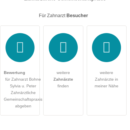
E-Mail-Adresse (wird nicht veröffentlicht)
Für Zahnarzt
Besucher
Hiermit akzeptiere ich die
AGB
.
Die
Datenschutzerklärung
habe ich zur Kenntnis genommen.
öffentliche Frage stellen
Abbrechen
Bewertung
weitere
weitere
für Zahnarzt Bohne
Zahnärzte
Zahnärzte in
Hinweis:
Bitte beachten Sie, öffentliche Fragen sind
für alle
Sylvia u. Peter
finden
meiner Nähe
Besucher sichtbar
.
Zahnärztliche
Klicken Sie hier um eine
individuelle Frage
an den
Gemeinschaftspraxis
Zahnarzt-Eintrag zu stellen
.
abgeben