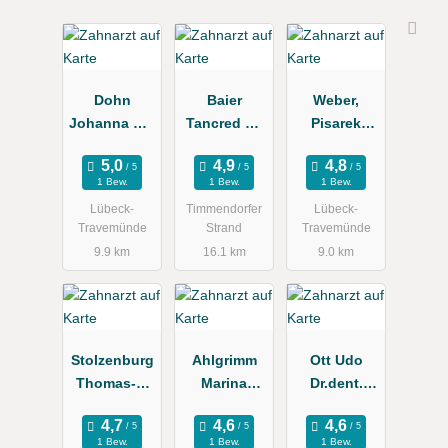
Dohn
Baier
Weber,
Johanna Dr.,
Tancred Dr.
Pisarek
Burghard Dr.
Zahnarztpra
Dres.med.de
xis
nt.
1 Bew.
1 Bew.
1 Bew.
Lübeck-
Timmendorfer
Lübeck-
Travemünde
Strand
Travemünde
9.9 km
16.1 km
9.0 km
Stolzenburg
Ahlgrimm
Ott Udo
Thomas-J.
Marina
Dr.dent.
Zahnarzt
Zahnarztpra
Zahnärzte
xis
1 Bew.
1 Bew.
1 Bew.