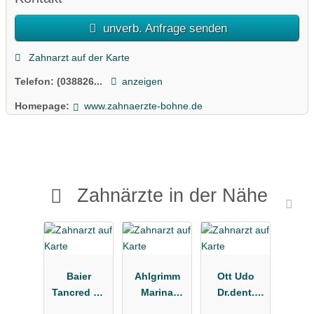
unverb. Anfrage senden
Zahnarzt auf der Karte
Telefon:
(038826...
anzeigen
Homepage:
www.zahnaerzte-bohne.de
Zahnärzte in der Nähe
Baier
Ahlgrimm
Ott Udo
Tancred Dr.
Marina
Dr.dent.
Zahnarztpra
Zahnarztpra
Zahnärzte