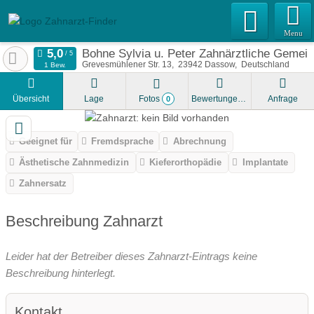
Menu
Bohne Sylvia u. Peter Zahnärztliche Gemein
Grevesmühlener Str. 13
23942
Dassow
Deutschland
1 Bew.
Übersicht
Lage
Fotos
Bewertungen
Anfrage
0
Geeignet für
Fremdsprache
Abrechnung
Ästhetische Zahnmedizin
Kieferorthopädie
Implantate
Zahnersatz
Beschreibung Zahnarzt
Leider hat der Betreiber dieses Zahnarzt-Eintrags keine
Beschreibung hinterlegt.
Kontakt