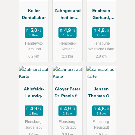
Keller
Zahngesund
Erichsen
Dentallabor
heit im
Gerhard,
Zentrum Dr.
Gisela
W.
1 Bew.
1 Bew.
1 Bew.
Zeppenfeld
Handewitt-
Flensburg-
Flensburg-
u. Dr. B.
Jarplund
Altstadt
Westliche Höhe
Storsberg
6.2 km
2.3 km
2.8 km
Ahlefeldt-
Gloyer Peter
Jensen
Laurvig-
Dr. Praxis für
Thomas Ove
Lehn Bente
Zahnmedizin
Zahnarzt
Kieferorthop
1 Bew.
2 Bew.
1 Bew.
ädin
Flensburg-
Flensburg-
Flensburg-
Jürgensby
Nordstadt
Neustadt
1.6 km
2.8 km
1.9 km