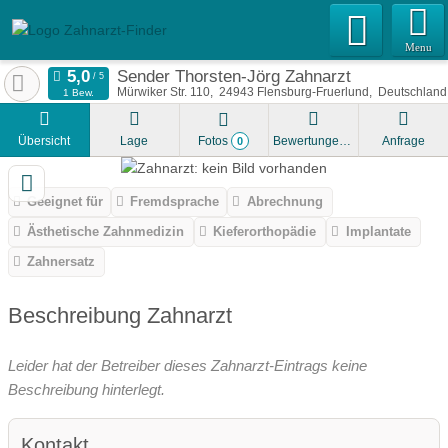
Menu
Sender Thorsten-Jörg Zahnarzt
Mürwiker Str. 110
24943
Flensburg-Fruerlund
Deutschland
1 Bew.
Übersicht
Lage
Fotos
Bewertungen
Anfrage
0
Geeignet für
Fremdsprache
Abrechnung
Ästhetische Zahnmedizin
Kieferorthopädie
Implantate
Zahnersatz
Beschreibung Zahnarzt
Leider hat der Betreiber dieses Zahnarzt-Eintrags keine
Beschreibung hinterlegt.
Kontakt