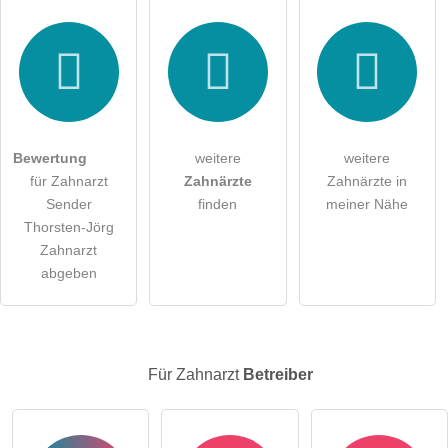
Hiermit akzeptiere ich die
AGB
.
Die
Datenschutzerklärung
habe ich zur Kenntnis genommen.
öffentliche Frage stellen
Abbrechen
Bewertung
weitere
weitere
für Zahnarzt
Zahnärzte
Zahnärzte in
Hinweis:
Bitte beachten Sie, öffentliche Fragen sind
für alle
Sender
finden
meiner Nähe
Besucher sichtbar
.
Thorsten-Jörg
Klicken Sie hier um eine
individuelle Frage
an den
Zahnarzt
Zahnarzt-Eintrag zu stellen
.
abgeben
Für Zahnarzt
Betreiber