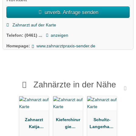
unverb. Anfrage senden
Zahnarzt auf der Karte
Telefon:
(0461) ...
anzeigen
Homepage:
www.zahnarztpraxis-sender.de
Zahnärzte in der Nähe
Zahnarzt
Kieferchirur
Schultz-
Katja
gie
Langerhans
Jürgens
Hoffmann
Stephan,