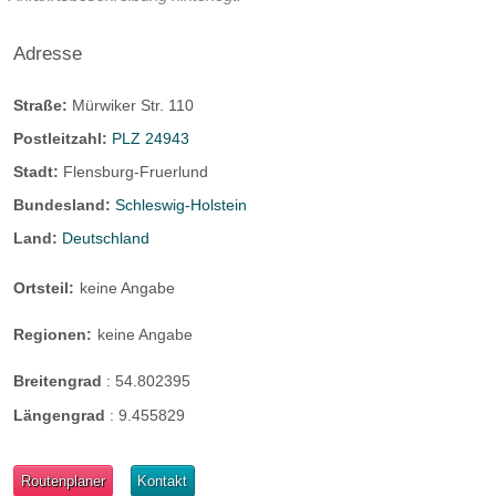
Adresse
Straße:
Mürwiker Str. 110
Postleitzahl:
PLZ 24943
Stadt:
Flensburg-Fruerlund
Bundesland:
Schleswig-Holstein
Land:
Deutschland
Ortsteil:
keine Angabe
Regionen:
keine Angabe
Breitengrad
:
54.802395
Längengrad
:
9.455829
Routenplaner
Kontakt