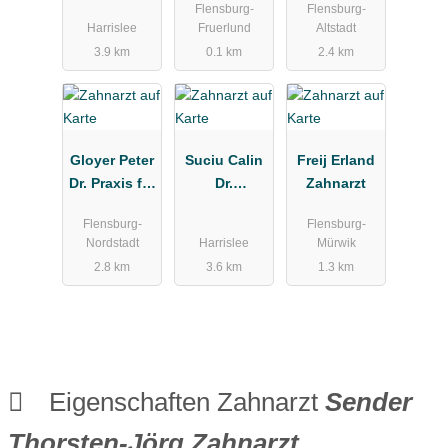
Flensburg-
Flensburg-
Bötel
Afronz
Harrislee
Fruerlund
Altstadt
Roßmann
Arthur D.
3.9 km
0.1 km
2.4 km
Gloyer Peter
Suciu Calin
Freij Erland
Dr. Praxis für
Dr.
Zahnarzt
Zahnmedizin
Zahnarztpra
Flensburg-
Flensburg-
xis
Nordstadt
Harrislee
Mürwik
2.8 km
3.6 km
1.3 km
Eigenschaften Zahnarzt
Sender
Thorsten-Jörg Zahnarzt