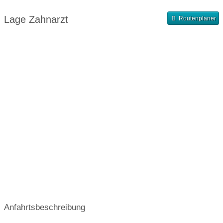
Abendsprechstunde
Samstagssprechstunde
Lage Zahnarzt
Routenplaner
Terminvergabe nach Vereinbarung
Anfahrtsbeschreibung