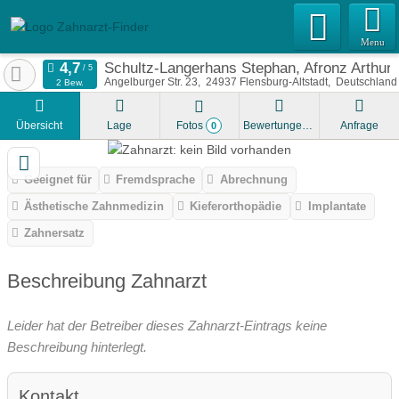
Menu
Schultz-Langerhans Stephan, Afronz Arthur 
Angelburger Str. 23
24937
Flensburg-Altstadt
Deutschland
2 Bew.
Übersicht
Lage
Fotos
Bewertungen
Anfrage
0
Geeignet für
Fremdsprache
Abrechnung
Ästhetische Zahnmedizin
Kieferorthopädie
Implantate
Zahnersatz
Beschreibung Zahnarzt
Leider hat der Betreiber dieses Zahnarzt-Eintrags keine
Beschreibung hinterlegt.
Kontakt