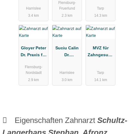
Flensburg-
Bötel
Harrislee
Fruerlund
Tarp
Roßmann
3.4 km
2.3 km
14.3 km
Gloyer Peter
Suciu Calin
MVZ für
Dr. Praxis für
Dr.
Zahngesund
Zahnmedizin
Zahnarztpra
heit
Flensburg-
xis
Nordstadt
Harrislee
Tarp
2.9 km
3.0 km
14.1 km
Eigenschaften Zahnarzt
Schultz-
Langerhans Stephan, Afronz