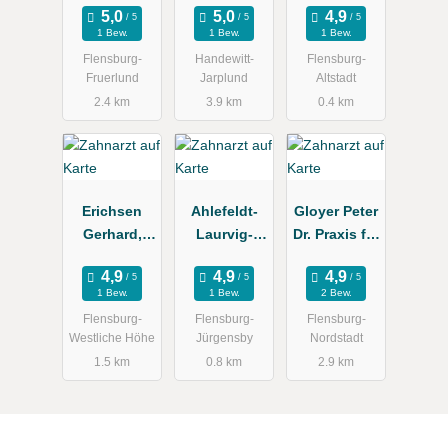
Zahnarzt
W.
1 Bew.
1 Bew.
1 Bew.
Zeppenfeld
Flensburg-
Handewitt-
Flensburg-
u. Dr. B.
Fruerlund
Jarplund
Altstadt
Storsberg
2.4 km
3.9 km
0.4 km
Erichsen
Ahlefeldt-
Gloyer Peter
Gerhard,
Laurvig-
Dr. Praxis für
Gisela
Lehn Bente
Zahnmedizin
Kieferorthop
1 Bew.
1 Bew.
2 Bew.
ädin
Flensburg-
Flensburg-
Flensburg-
Westliche Höhe
Jürgensby
Nordstadt
1.5 km
0.8 km
2.9 km