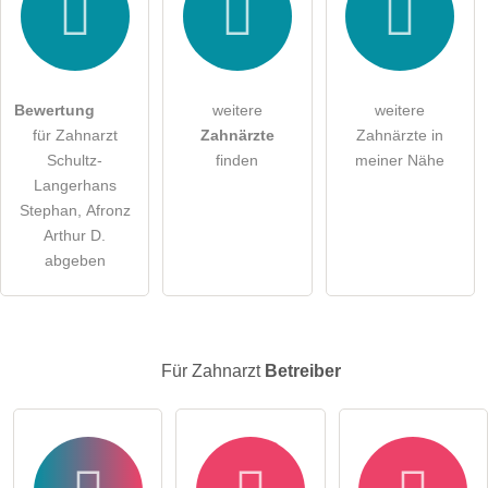
Hiermit akzeptiere ich die
AGB
.
Die
Datenschutzerklärung
habe ich zur Kenntnis genommen.
öffentliche Frage stellen
Abbrechen
Bewertung
weitere
weitere
für Zahnarzt
Zahnärzte
Zahnärzte in
Hinweis:
Bitte beachten Sie, öffentliche Fragen sind
für alle
Schultz-
finden
meiner Nähe
Besucher sichtbar
.
Langerhans
Klicken Sie hier um eine
individuelle Frage
an den
Stephan, Afronz
Zahnarzt-Eintrag zu stellen
.
Arthur D.
abgeben
Für Zahnarzt
Betreiber