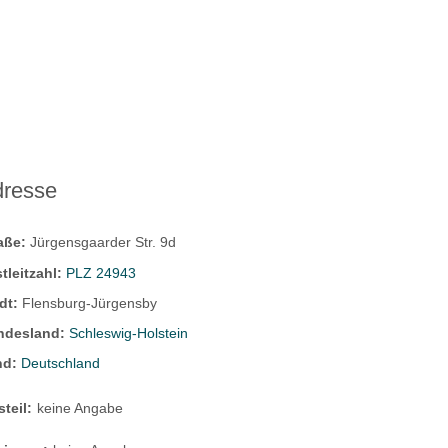
dresse
raße:
Jürgensgaarder Str. 9d
tleitzahl:
PLZ 24943
dt:
Flensburg-Jürgensby
ndesland:
Schleswig-Holstein
nd:
Deutschland
steil:
keine Angabe