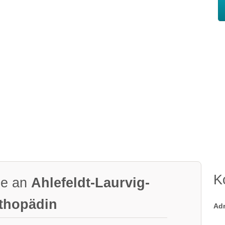
K
ge an
Ahlefeldt-Laurvig-
rthopädin
Ad