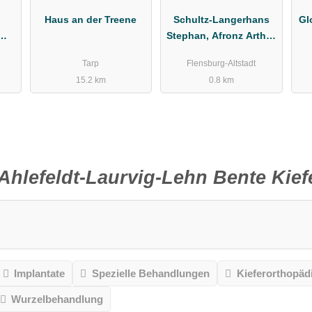
Haus an der Treene
Schultz-Langerhans
Gl
Stephan, Afronz Arthur
D.
Tarp
Flensburg-Altstadt
15.2 km
0.8 km
Ahlefeldt-Laurvig-Lehn Bente Kie
Implantate
Spezielle Behandlungen
Kieferorthopäd
Wurzelbehandlung