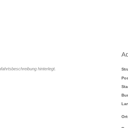
A
fahrtsbeschreibung hinterlegt.
St
Pos
Sta
Bu
La
Ort