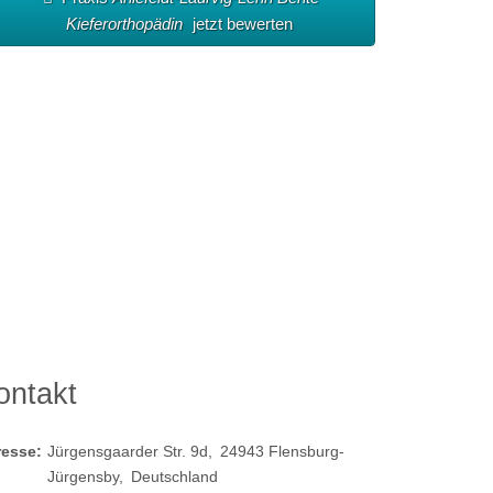
Kieferorthopädin
jetzt bewerten
ontakt
resse:
Jürgensgaarder Str. 9d
24943
Flensburg-
Jürgensby
Deutschland