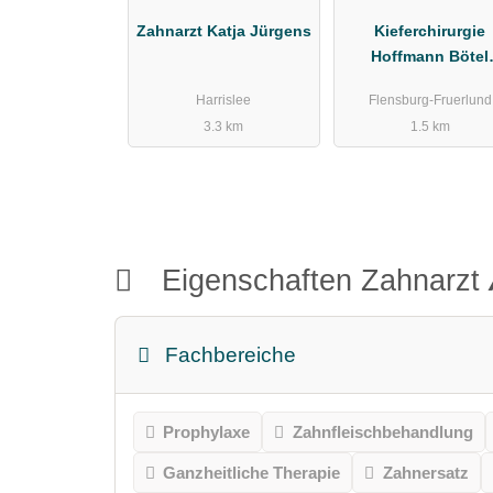
Zahnarzt Katja Jürgens
Kieferchirurgie
Hoffmann Bötel
Roßmann
Harrislee
Flensburg-Fruerlund
3.3 km
1.5 km
Eigenschaften Zahnarzt
Fachbereiche
Prophylaxe
Zahnfleischbehandlung
Ganzheitliche Therapie
Zahnersatz