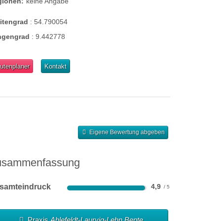
gionen:
keine Angabe
eitengrad
:
54.790054
ngengrad
:
9.442778
utenplaner
Kontakt
Eigene Bewertung abgeben
usammenfassung
samteindruck
4,9
Praxis
Ahlefeldt-Laurvig-Lehn Bente