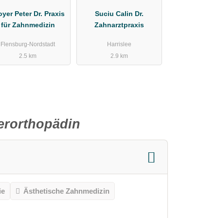
oyer Peter Dr. Praxis
Suciu Calin Dr.
für Zahnmedizin
Zahnarztpraxis
Flensburg-Nordstadt
Harrislee
2.5 km
2.9 km
ferorthopädin
ie
Ästhetische Zahnmedizin