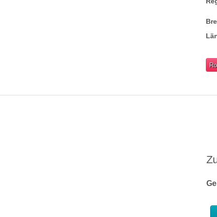
Re
Br
Lä
Ro
Z
Ge