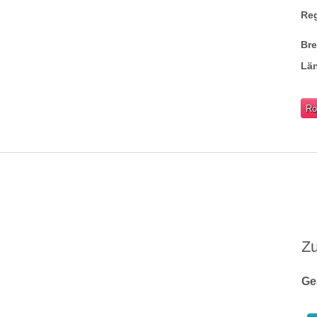
Re
Br
Lä
Ro
Z
Ge