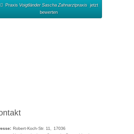
Praxis
Voigtländer Sascha Zahnarztpraxis
jetzt
bewerten
ontakt
resse:
Robert-Koch-Str. 11
17036