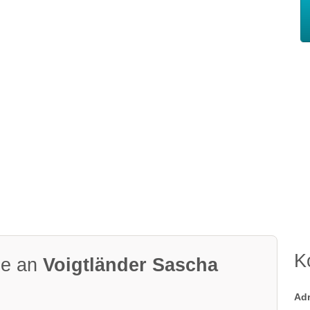
K
ge an
Voigtländer Sascha
Ad