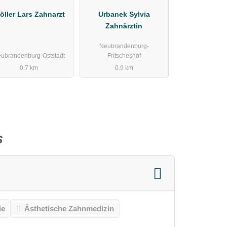
öller Lars Zahnarzt
Urbanek Sylvia
Zahnärztin
Neubrandenburg-
ubrandenburg-Oststadt
Fritscheshof
0.7 km
0.9 km
s
ie
Ästhetische Zahnmedizin