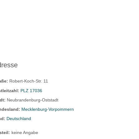
dresse
raße:
Robert-Koch-Str. 11
tleitzahl:
PLZ 17036
dt:
Neubrandenburg-Oststadt
ndesland:
Mecklenburg-Vorpommern
nd:
Deutschland
steil:
keine Angabe