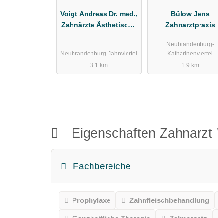
Voigt Andreas Dr. med.,
Bülow Jens
Zahnärzte Ästhetische
Zahnarztpraxis
Chirurgie
Neubrandenburg-
Neubrandenburg-Jahnviertel
Katharinenviertel
3.1 km
1.9 km
Eigenschaften Zahnarzt
Fachbereiche
Prophylaxe
Zahnfleischbehandlung