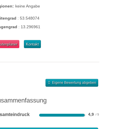
gionen:
keine Angabe
eitengrad
:
53.548074
ngengrad
:
13.296961
utenplaner
Kontakt
Eigene Bewertung abgeben
usammenfassung
samteindruck
4,9