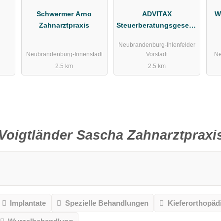
Schwermer Arno
ADVITAX
W
Zahnarztpraxis
Steuerberatungsgesells
chaft mbH
Neubrandenburg-Ihlenfelder
Neubrandenburg-Innenstadt
Vorstadt
Ne
2.5 km
2.5 km
Voigtländer Sascha Zahnarztpraxi
Implantate
Spezielle Behandlungen
Kieferorthopäd