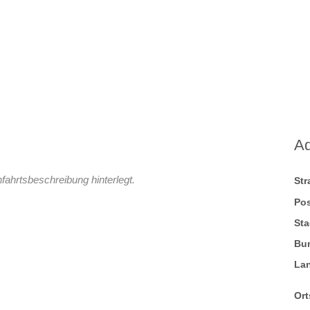
A
fahrtsbeschreibung hinterlegt.
St
Pos
Sta
Bu
La
Ort