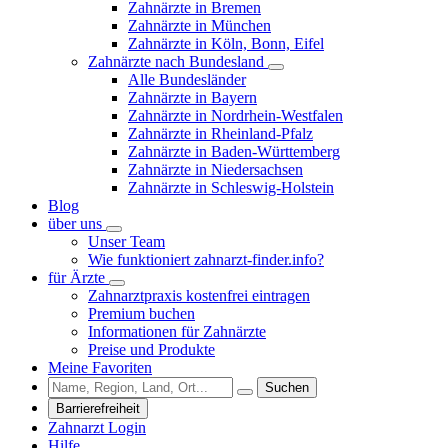
Zahnärzte in Bremen
Zahnärzte in München
Zahnärzte in Köln, Bonn, Eifel
Zahnärzte nach Bundesland
Alle Bundesländer
Zahnärzte in Bayern
Zahnärzte in Nordrhein-Westfalen
Zahnärzte in Rheinland-Pfalz
Zahnärzte in Baden-Württemberg
Zahnärzte in Niedersachsen
Zahnärzte in Schleswig-Holstein
Blog
über uns
Unser Team
Wie funktioniert zahnarzt-finder.info?
für Ärzte
Zahnarztpraxis kostenfrei eintragen
Premium buchen
Informationen für Zahnärzte
Preise und Produkte
Meine Favoriten
Suchen
Barrierefreiheit
Zahnarzt Login
Hilfe