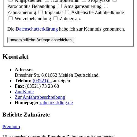
Angspatienten
Kontrolltermin
Prophylaxe
Parodontitis-Behandlung
Amalgamsanierung
Zahnsanierung
Implantat
Ästhetische Zahnheilkunde
Wurzelbehandlung
Zahnersatz
Die
Datenschutzerklärung
habe ich zur Kenntnis genommen.
unverbindliche Anfrage abschicken
Kontakt
Adresse:
Dresdner Str. 6
01662
Meißen
Deutschland
Telefon:
(03521)...
anzeigen
Fax:
(03521) 73 23 68
Zur Karte
Zur Anfahrtsbeschreibung
Homepage:
zahnarzt-kling.de
Beliebte Zahnärzte
Premium
Hier werden vorrangig Premium Zahnärzte mit den besten