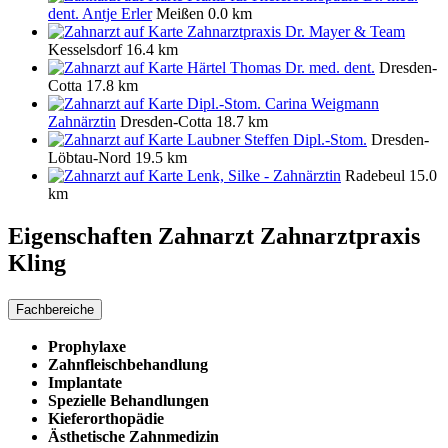
dent. Antje Erler
Meißen
0.0 km
Zahnarztpraxis Dr. Mayer & Team
Kesselsdorf
16.4 km
Härtel Thomas Dr. med. dent.
Dresden-
Cotta
17.8 km
Dipl.-Stom. Carina Weigmann
Zahnärztin
Dresden-Cotta
18.7 km
Laubner Steffen Dipl.-Stom.
Dresden-
Löbtau-Nord
19.5 km
Lenk, Silke - Zahnärztin
Radebeul
15.0
km
Eigenschaften Zahnarzt
Zahnarztpraxis
Kling
Fachbereiche
Prophylaxe
Zahnfleischbehandlung
Implantate
Spezielle Behandlungen
Kieferorthopädie
Ästhetische Zahnmedizin