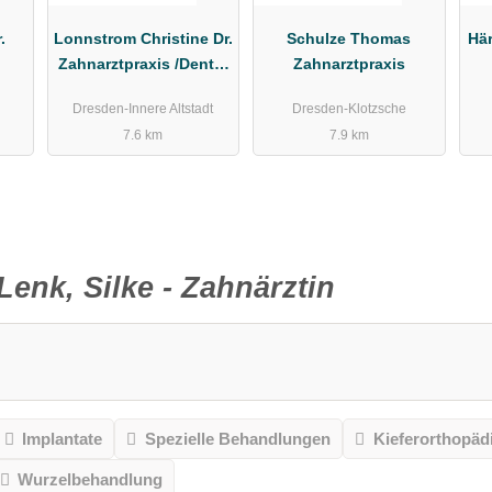
.
Lonnstrom Christine Dr.
Schulze Thomas
Här
Zahnarztpraxis /Dental
Zahnarztpraxis
Clinic
Dresden-Innere Altstadt
Dresden-Klotzsche
7.6 km
7.9 km
Lenk, Silke - Zahnärztin
Implantate
Spezielle Behandlungen
Kieferorthopäd
Wurzelbehandlung