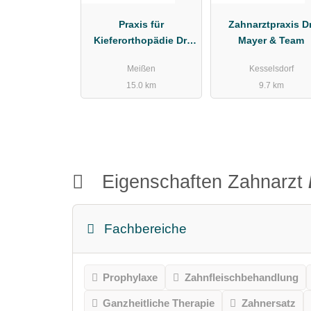
Praxis für
Zahnarztpraxis Dr
Kieferorthopädie Dr.
Mayer & Team
med. dent. Antje Erler
Meißen
Kesselsdorf
15.0 km
9.7 km
Eigenschaften Zahnarzt
Fachbereiche
Prophylaxe
Zahnfleischbehandlung
Ganzheitliche Therapie
Zahnersatz