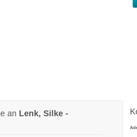
K
ge an
Lenk, Silke -
Ad