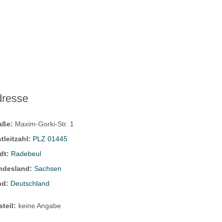
dresse
raße:
Maxim-Gorki-Str. 1
tleitzahl:
PLZ 01445
dt:
Radebeul
ndesland:
Sachsen
nd:
Deutschland
steil:
keine Angabe