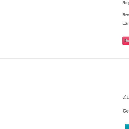
Re
Br
Lä
Ro
Z
Ge