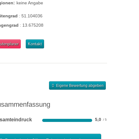
gionen:
keine Angabe
eitengrad
:
51.104036
ngengrad
:
13.675208
utenplaner
Kontakt
Eigene Bewertung abgeben
usammenfassung
samteindruck
5,0