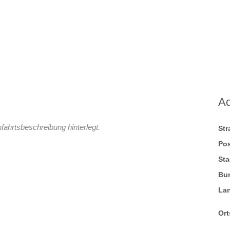
A
fahrtsbeschreibung hinterlegt.
St
Pos
Sta
Bu
La
Ort