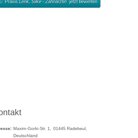
Praxis
Lenk, Silke - Zahnärztin
jetzt bewerten
ontakt
resse:
Maxim-Gorki-Str. 1
01445
Radebeul
Deutschland