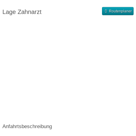
Abendsprechstunde
Samstagssprechstunde
Lage Zahnarzt
Routenplaner
Terminvergabe nach Vereinbarung
Anfahrtsbeschreibung