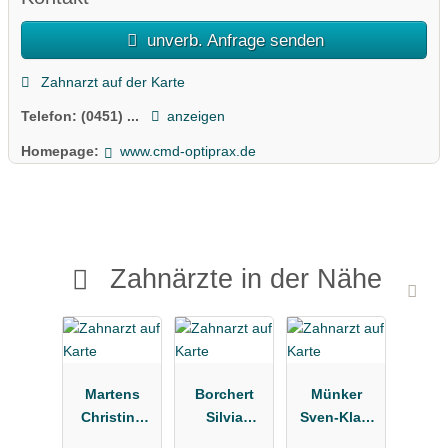
unverb. Anfrage senden
Zahnarzt auf der Karte
Telefon:
(0451) ...
anzeigen
Homepage:
www.cmd-optiprax.de
Zahnärzte in der Nähe
Martens
Borchert
Münker
Christina
Silvia
Sven-Klas,
Zahnärztin
Zahnarztpra
Winnie Dres.