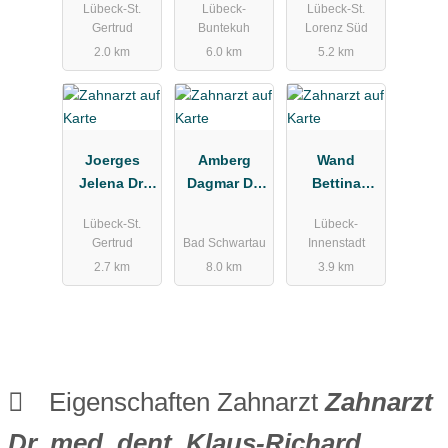
Lübeck-St.
Lübeck-
Lübeck-St.
xis
Gertrud
Buntekuh
Lorenz Süd
2.0 km
6.0 km
5.2 km
Joerges
Amberg
Wand
Jelena Dr.
Dagmar Dr.
Bettina
Zahnärztin
Zahnärztin
Zahnarztpra
Lübeck-St.
Lübeck-
xis
Gertrud
Bad Schwartau
Innenstadt
2.7 km
8.0 km
3.9 km
Eigenschaften Zahnarzt
Zahnarzt
Dr. med. dent. Klaus-Richard