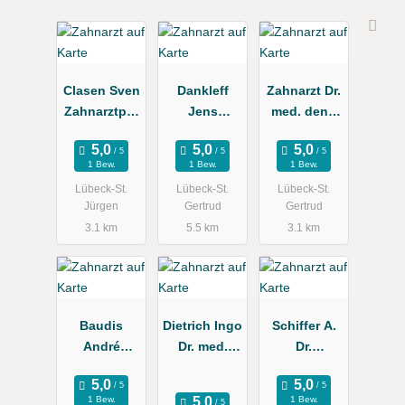
Clasen Sven
Dankleff
Zahnarzt Dr.
Zahnarztpra
Jens
med. dent.
xis
Zahnarzt
Mark Ahrens
1 Bew.
1 Bew.
1 Bew.
Lübeck-St.
Lübeck-St.
Lübeck-St.
Jürgen
Gertrud
Gertrud
3.1 km
5.5 km
3.1 km
Baudis
Dietrich Ingo
Schiffer A.
André
Dr. med.
Dr.
Zahnarzt
dent., Ole
Kieferorthop
Christian
äde
1 Bew.
1 Bew.