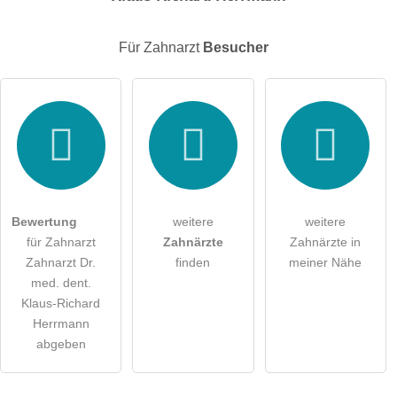
E-Mail-Adresse (wird nicht veröffentlicht)
Für Zahnarzt
Besucher
Hiermit akzeptiere ich die
AGB
.
Die
Datenschutzerklärung
habe ich zur Kenntnis genommen.
öffentliche Frage stellen
Abbrechen
Bewertung
weitere
weitere
für Zahnarzt
Zahnärzte
Zahnärzte in
Hinweis:
Bitte beachten Sie, öffentliche Fragen sind
für alle
Zahnarzt Dr.
finden
meiner Nähe
Besucher sichtbar
.
med. dent.
Klicken Sie hier um eine
individuelle Frage
an den
Klaus-Richard
Zahnarzt-Eintrag zu stellen
.
Herrmann
abgeben