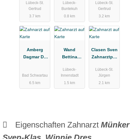
Lübeck-St.
Lübeck-
Lübeck-St.
xis
Gertrud
Buntekuh
Gertrud
3.7 km
0.8 km
3.2 km
Amberg
Wand
Clasen Sven
Dagmar Dr.
Bettina
Zahnarztpra
Zahnärztin
Zahnarztpra
xis
Lübeck-
Lübeck-St.
xis
Bad Schwartau
Innenstadt
Jürgen
6.5 km
1.5 km
2.1 km
Eigenschaften Zahnarzt
Münker
Sven-Klas, Winnie Dres.