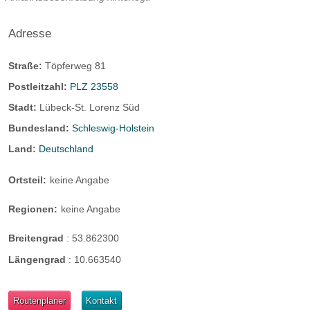
Adresse
Straße:
Töpferweg 81
Postleitzahl:
PLZ 23558
Stadt:
Lübeck-St. Lorenz Süd
Bundesland:
Schleswig-Holstein
Land:
Deutschland
Ortsteil:
keine Angabe
Regionen:
keine Angabe
Breitengrad
:
53.862300
Längengrad
:
10.663540
Routenplaner
Kontakt