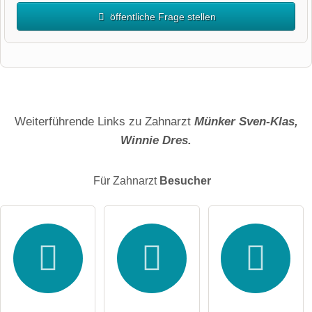
öffentliche Frage stellen
Vorname
Name
Weiterführende Links zu Zahnarzt
Münker Sven-Klas,
Winnie Dres.
E-Mail-Adresse (wird nicht veröffentlicht)
Für Zahnarzt
Besucher
Hiermit akzeptiere ich die
AGB
.
Die
Datenschutzerklärung
habe ich zur Kenntnis genommen.
öffentliche Frage stellen
Abbrechen