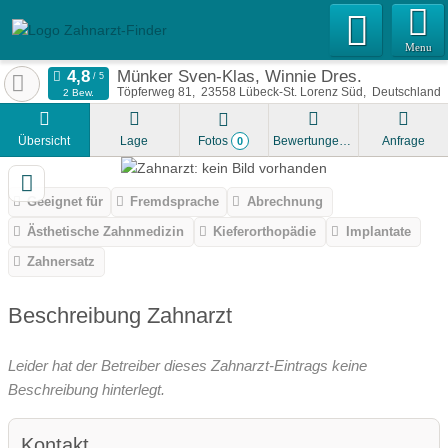
Menu
Münker Sven-Klas, Winnie Dres.
Töpferweg 81
23558
Lübeck-St. Lorenz Süd
Deutschland
2 Bew.
Übersicht
Lage
Fotos
Bewertungen
Anfrage
0
Geeignet für
Fremdsprache
Abrechnung
Ästhetische Zahnmedizin
Kieferorthopädie
Implantate
Zahnersatz
Beschreibung Zahnarzt
Leider hat der Betreiber dieses Zahnarzt-Eintrags keine
Beschreibung hinterlegt.
Kontakt