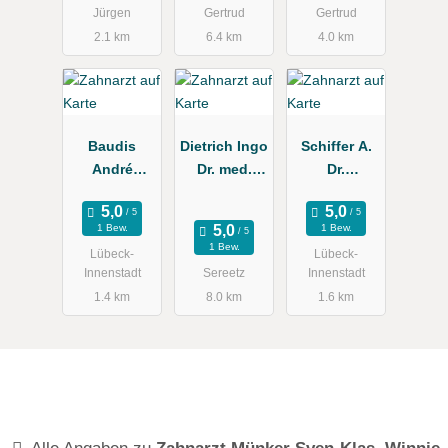
Jürgen
Gertrud
Gertrud
2.1 km
6.4 km
4.0 km
Baudis
Dietrich Ingo
Schiffer A.
André
Dr. med.
Dr.
Zahnarzt
dent., Ole
Kieferorthop
Christian
äde
1 Bew.
1 Bew.
1 Bew.
Lübeck-
Lübeck-
Innenstadt
Sereetz
Innenstadt
1.4 km
8.0 km
1.6 km