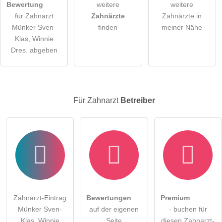
Bewertung
weitere
weitere
für Zahnarzt
Zahnärzte
Zahnärzte in
Hinweis:
Bitte beachten Sie, öffentliche Fragen sind
für alle
Münker Sven-
finden
meiner Nähe
Besucher sichtbar
.
Klas, Winnie
Klicken Sie hier um eine
individuelle Frage
an den
Dres. abgeben
Zahnarzt-Eintrag zu stellen
.
Für Zahnarzt
Betreiber
Zahnarzt-Eintrag
Bewertungen
Premium
Münker Sven-
auf der eigenen
- buchen für
Klas, Winnie
Seite
diesen Zahnarzt-