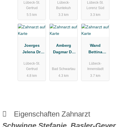
Lübeck-St.
Lübeck-
Lübeck-St.
xis
Gertrud
Buntekuh
Lorenz Süd
5.5 km
3.3 km
3.3 km
Joerges
Amberg
Wand
Jelena Dr.
Dagmar Dr.
Bettina
Zahnärztin
Zahnärztin
Zahnarztpra
Lübeck-St.
Lübeck-
xis
Gertrud
Bad Schwartau
Innenstadt
4.8 km
4.3 km
3.7 km
Eigenschaften Zahnarzt
Schwinge Stefanie, Basler-Geyer