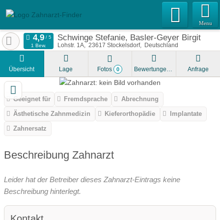
Menu
Schwinge Stefanie, Basler-Geyer Birgit
Lohstr. 1A
23617
Stockelsdorf
Deutschland
1 Bew.
Übersicht
Lage
Fotos
Bewertungen
Anfrage
0
Geeignet für
Fremdsprache
Abrechnung
Ästhetische Zahnmedizin
Kieferorthopädie
Implantate
Zahnersatz
Beschreibung Zahnarzt
Leider hat der Betreiber dieses Zahnarzt-Eintrags keine
Beschreibung hinterlegt.
Kontakt