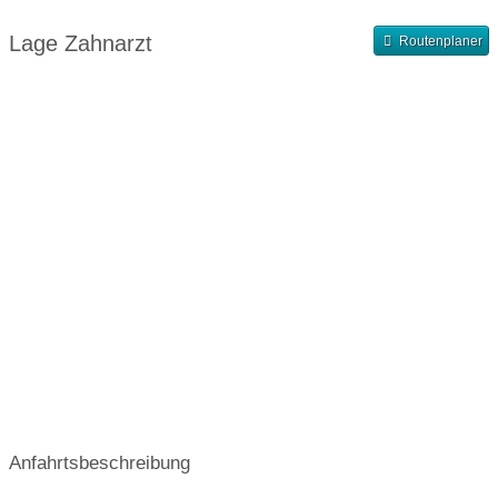
Abendsprechstunde
Samstagssprechstunde
Lage Zahnarzt
Routenplaner
Terminvergabe nach Vereinbarung
Anfahrtsbeschreibung