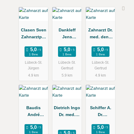
Clasen Sven
Dankleff
Zahnarzt Dr.
Zahnarztpra
Jens
med. dent.
xis
Zahnarzt
Mark Ahrens
1 Bew.
1 Bew.
1 Bew.
Lübeck-St.
Lübeck-St.
Lübeck-St.
Jürgen
Gertrud
Gertrud
4.9 km
5.9 km
4.9 km
Baudis
Dietrich Ingo
Schiffer A.
André
Dr. med.
Dr.
Zahnarzt
dent., Ole
Kieferorthop
Christian
äde
1 Bew.
1 Bew.