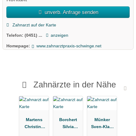
unverb. Anfrage senden
Zahnarzt auf der Karte
Telefon:
(0451) ...
anzeigen
Homepage:
www.zahnarztpraxis-schwinge.net
Zahnärzte in der Nähe
Martens
Borchert
Münker
Christina
Silvia
Sven-Klas,
Zahnärztin
Zahnarztpra
Winnie Dres.