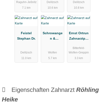
Raguhn-Jeßnitz
Delitzsch
Delitzsch
7.1 km
10.6 km
10.8 km
Feistel
Schrowange
Ernst Ortrun
Stephan Dr.
n &
Zahnarztpra
Wiezoreck
xis
Bitterfeld-
Steuerberatu
Delitzsch
Wolfen
Wolfen-Greppin
ngsgesellsc
11.0 km
5.7 km
3.3 km
haft mbH
Eigenschaften Zahnarzt
Röhling
Heike