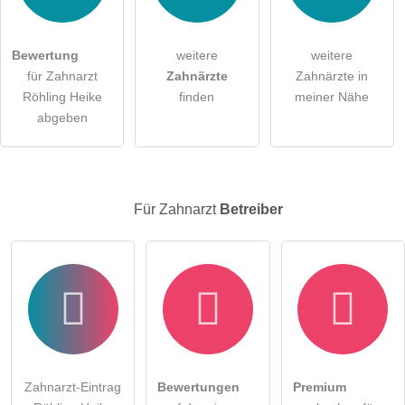
Die
Datenschutzerklärung
habe ich zur Kenntnis genommen.
Bewertung
weitere
weitere
öffentliche Frage stellen
Abbrechen
für Zahnarzt
Zahnärzte
Zahnärzte in
Röhling Heike
finden
meiner Nähe
Hinweis:
Bitte beachten Sie, öffentliche Fragen sind
für alle
abgeben
Besucher sichtbar
.
Klicken Sie hier um eine
individuelle Frage
an den
Zahnarzt-Eintrag zu stellen
.
Für Zahnarzt
Betreiber
Zahnarzt-Eintrag
Bewertungen
Premium