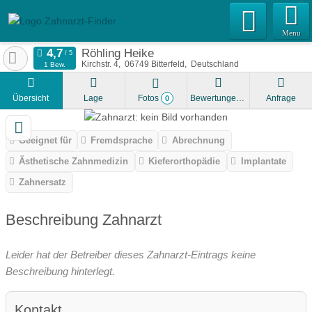
Menu
Röhling Heike
Kirchstr. 4
06749
Bitterfeld
Deutschland
1 Bew.
Übersicht
Lage
Fotos
Bewertungen
Anfrage
0
Geeignet für
Fremdsprache
Abrechnung
Ästhetische Zahnmedizin
Kieferorthopädie
Implantate
Zahnersatz
Beschreibung Zahnarzt
Leider hat der Betreiber dieses Zahnarzt-Eintrags keine
Beschreibung hinterlegt.
Kontakt