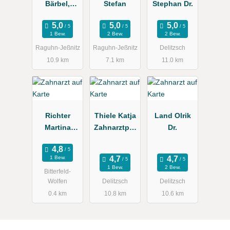
Bärbel,
Stefan
Stephan Dr.
Sandra,
Alexander
1 Bew.
2 Bew.
2 Bew.
Dres.
Raguhn-Jeßnitz
Raguhn-Jeßnitz
Delitzsch
10.9 km
7.1 km
11.0 km
Richter
Thiele Katja
Land Olrik
Martina
Zahnarztpra
Dr.
Dr.med.
xis
1 Bew.
1 Bew.
2 Bew.
Bitterfeld-
Wolfen
Delitzsch
Delitzsch
0.4 km
10.8 km
10.6 km