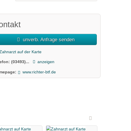
ontakt
unverb. Anfrage senden
Zahnarzt auf der Karte
lefon:
(03493)...
anzeigen
mepage:
www.richter-btf.de