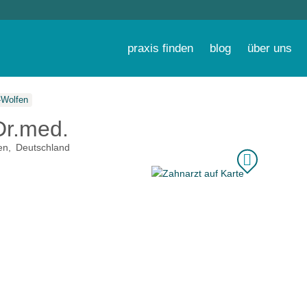
praxis finden
blog
über uns
d-Wolfen
Dr.med.
en
Deutschland