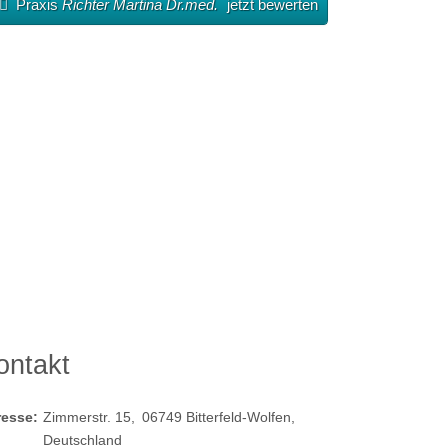
Praxis
Richter Martina Dr.med.
jetzt bewerten
ontakt
resse:
Zimmerstr. 15
06749
Bitterfeld-Wolfen
Deutschland