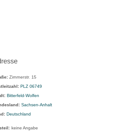
dresse
raße:
Zimmerstr. 15
tleitzahl:
PLZ 06749
dt:
Bitterfeld-Wolfen
ndesland:
Sachsen-Anhalt
nd:
Deutschland
steil:
keine Angabe