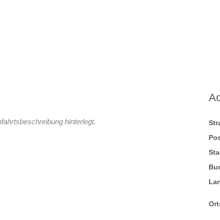
A
fahrtsbeschreibung hinterlegt.
St
Pos
Sta
Bu
La
Ort