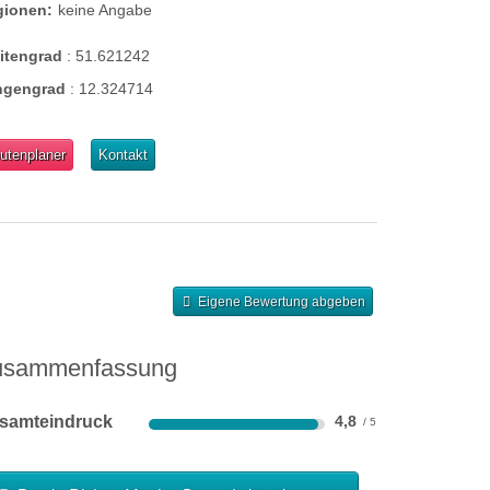
gionen:
keine Angabe
eitengrad
:
51.621242
ngengrad
:
12.324714
utenplaner
Kontakt
Eigene Bewertung abgeben
usammenfassung
samteindruck
4,8