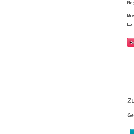
Re
Br
Lä
Ro
Z
Ge