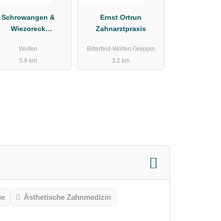
Schrowangen &
Ernst Ortrun
Wiezoreck
Zahnarztpraxis
uerberatungsgesells
Wolfen
Bitterfeld-Wolfen-Greppin
chaft mbH
5.6 km
3.2 km
ie
Ästhetische Zahnmedizin