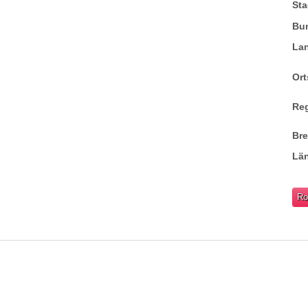
Sta
Bu
La
Ort
Re
Br
Lä
Ro