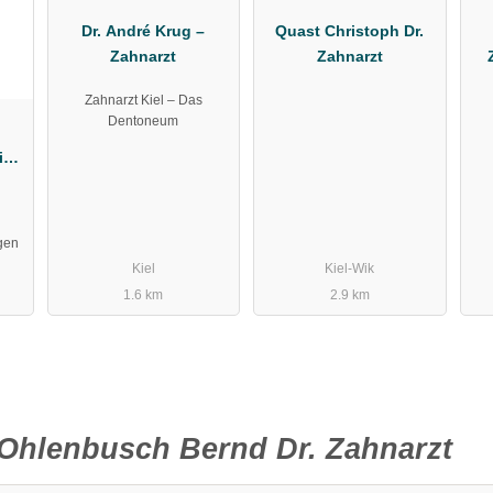
Dr. André Krug –
Quast Christoph Dr.
Zahnarzt
Zahnarzt
Zahnarzt Kiel – Das
Dentoneum
in
vid
gen
Kiel
Kiel-Wik
1.6 km
2.9 km
Ohlenbusch Bernd Dr. Zahnarzt