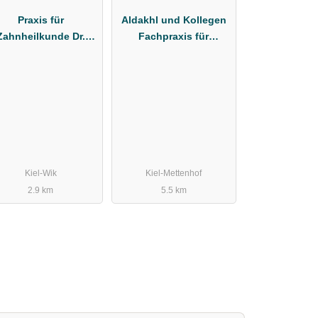
Praxis für
Aldakhl und Kollegen
Zahnheilkunde Dr.
Fachpraxis für
Christoph Quast
Kieferorthopädie
Kiel-Wik
Kiel-Mettenhof
2.9 km
5.5 km