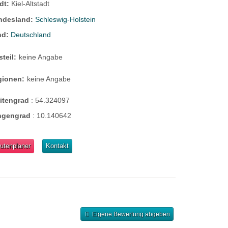
dt:
Kiel-Altstadt
ndesland:
Schleswig-Holstein
nd:
Deutschland
steil:
keine Angabe
gionen:
keine Angabe
eitengrad
:
54.324097
ngengrad
:
10.140642
utenplaner
Kontakt
Eigene Bewertung abgeben