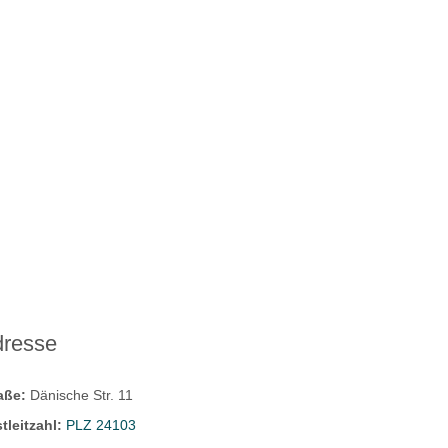
dresse
raße:
Dänische Str. 11
tleitzahl:
PLZ 24103