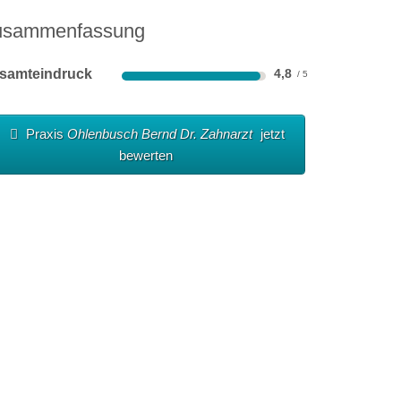
usammenfassung
samteindruck
4,8
Praxis
Ohlenbusch Bernd Dr. Zahnarzt
jetzt
bewerten