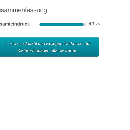
usammenfassung
samteindruck
4,7
Praxis
Aldakhl und Kollegen Fachpraxis für
Kieferorthopädie
jetzt bewerten