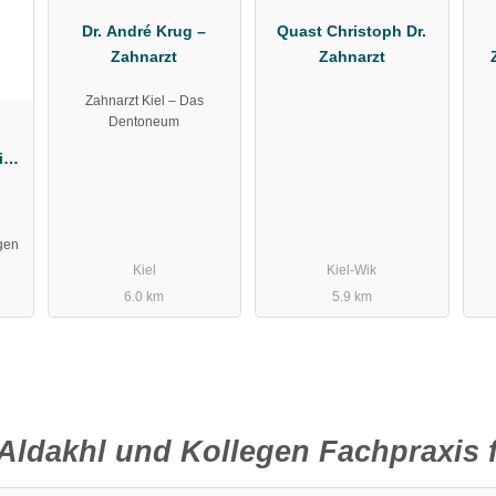
Dr. André Krug –
Quast Christoph Dr.
Zahnarzt
Zahnarzt
Zahnarzt Kiel – Das
Dentoneum
in
vid
gen
Kiel
Kiel-Wik
6.0 km
5.9 km
Aldakhl und Kollegen Fachpraxis f