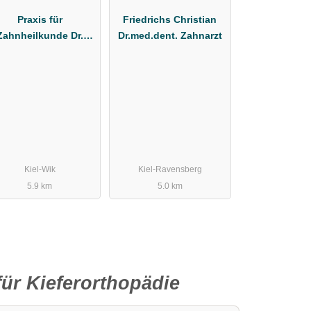
Praxis für
Friedrichs Christian
Zahnheilkunde Dr.
Dr.med.dent. Zahnarzt
Christoph Quast
Kiel-Wik
Kiel-Ravensberg
5.9 km
5.0 km
ür Kieferorthopädie