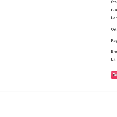
Sta
Bu
La
Ort
Re
Br
Lä
Ro