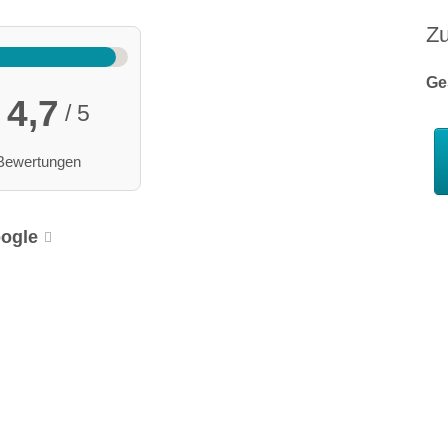
Z
Ge
4,7
/ 5
Bewertungen
ogle