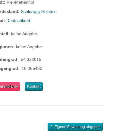
dt:
Kiel-Mettenhof
ndesland:
Schleswig-Holstein
nd:
Deutschland
steil:
keine Angabe
gionen:
keine Angabe
eitengrad
:
54.322015
ngengrad
:
10.055430
utenplaner
Kontakt
Eigene Bewertung abgeben