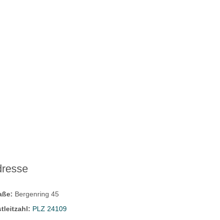
dresse
raße:
Bergenring 45
tleitzahl:
PLZ 24109