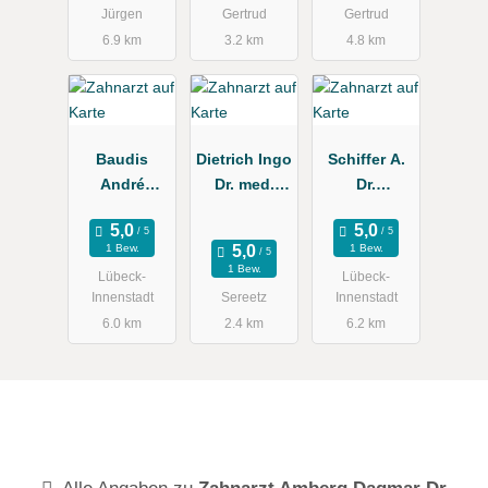
Jürgen
Gertrud
Gertrud
6.9 km
3.2 km
4.8 km
Baudis
Dietrich Ingo
Schiffer A.
André
Dr. med.
Dr.
Zahnarzt
dent., Ole
Kieferorthop
Christian
äde
1 Bew.
1 Bew.
1 Bew.
Lübeck-
Lübeck-
Innenstadt
Sereetz
Innenstadt
6.0 km
2.4 km
6.2 km