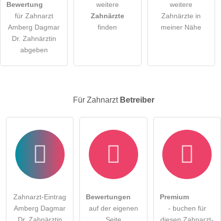
Bewertung
weitere
weitere
für Zahnarzt
Zahnärzte
Zahnärzte in
Hinweis:
Bitte beachten Sie, öffentliche Fragen sind
für alle
Amberg Dagmar
finden
meiner Nähe
Besucher sichtbar
.
Dr. Zahnärztin
Klicken Sie hier um eine
individuelle Frage
an den
abgeben
Zahnarzt-Eintrag zu stellen
.
Für Zahnarzt
Betreiber
Zahnarzt-Eintrag
Bewertungen
Premium
Amberg Dagmar
auf der eigenen
- buchen für
Dr. Zahnärztin
Seite
diesen Zahnarzt-