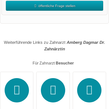
öffentliche Frage stellen
Vorname
Name
Weiterführende Links zu Zahnarzt
Amberg Dagmar Dr.
Zahnärztin
E-Mail-Adresse (wird nicht veröffentlicht)
Für Zahnarzt
Besucher
Hiermit akzeptiere ich die
AGB
.
Die
Datenschutzerklärung
habe ich zur Kenntnis genommen.
öffentliche Frage stellen
Abbrechen