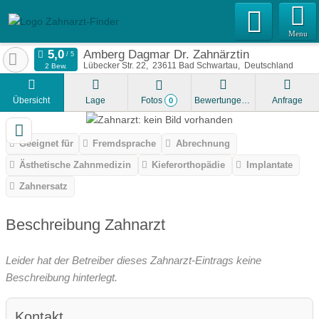
Menu
Amberg Dagmar Dr. Zahnärztin
Lübecker Str. 22
23611
Bad Schwartau
Deutschland
2 Bew.
Übersicht
Lage
Fotos
Bewertungen
Anfrage
0
Geeignet für
Fremdsprache
Abrechnung
Ästhetische Zahnmedizin
Kieferorthopädie
Implantate
Zahnersatz
Beschreibung Zahnarzt
Leider hat der Betreiber dieses Zahnarzt-Eintrags keine
Beschreibung hinterlegt.
Kontakt