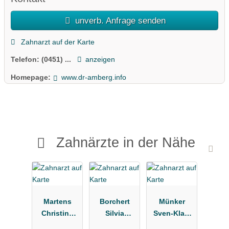
unverb. Anfrage senden
Zahnarzt auf der Karte
Telefon:
(0451) ...
anzeigen
Homepage:
www.dr-amberg.info
Zahnärzte in der Nähe
Martens
Borchert
Münker
Christina
Silvia
Sven-Klas,
Zahnärztin
Zahnarztpra
Winnie Dres.