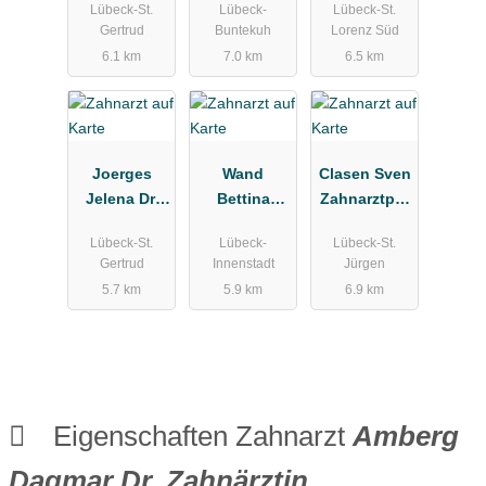
Lübeck-St.
Lübeck-
Lübeck-St.
xis
Gertrud
Buntekuh
Lorenz Süd
6.1 km
7.0 km
6.5 km
Joerges
Wand
Clasen Sven
Jelena Dr.
Bettina
Zahnarztpra
Zahnärztin
Zahnarztpra
xis
Lübeck-St.
Lübeck-
Lübeck-St.
xis
Gertrud
Innenstadt
Jürgen
5.7 km
5.9 km
6.9 km
Eigenschaften Zahnarzt
Amberg
Dagmar Dr. Zahnärztin