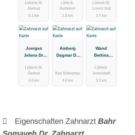
Lübeck-St.
Lübeck-
Lübeck-St.
xis
Gertrud
Buntekuh
Lorenz Süd
5.1 km
2.8 km
2.7 km
Joerges
Amberg
Wand
Jelena Dr.
Dagmar Dr.
Bettina
Zahnärztin
Zahnärztin
Zahnarztpra
Lübeck-St.
Lübeck-
xis
Gertrud
Bad Schwartau
Innenstadt
4.5 km
4.6 km
3.3 km
Eigenschaften Zahnarzt
Bahr
Somayeh Dr. Zahnarzt