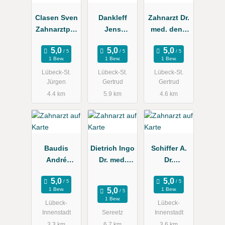
Clasen Sven
Dankleff
Zahnarzt Dr.
Zahnarztpra
Jens
med. dent.
xis
Zahnarzt
Mark Ahrens
1 Bew.
1 Bew.
1 Bew.
Lübeck-St.
Lübeck-St.
Lübeck-St.
Jürgen
Gertrud
Gertrud
4.4 km
5.9 km
4.6 km
Baudis
Dietrich Ingo
Schiffer A.
André
Dr. med.
Dr.
Zahnarzt
dent., Ole
Kieferorthop
Christian
äde
1 Bew.
1 Bew.
1 Bew.
Lübeck-
Lübeck-
Innenstadt
Sereetz
Innenstadt
3.3 km
6.7 km
3.6 km