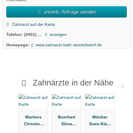
unverb. Anfrage senden
Zahnarzt auf der Karte
Telefon:
(0451) ...
anzeigen
Homepage:
www.zahnarzt-bahr-stockelsdorf.de
Zahnärzte in der Nähe
Martens
Borchert
Münker
Christina
Silvia
Sven-Klas,
Zahnärztin
Zahnarztpra
Winnie Dres.