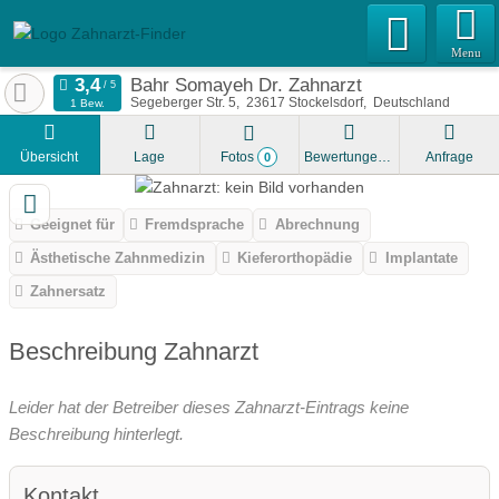
Menu
Bahr Somayeh Dr. Zahnarzt
Segeberger Str. 5
23617
Stockelsdorf
Deutschland
1 Bew.
Übersicht
Lage
Fotos
Bewertungen
Anfrage
0
Geeignet für
Fremdsprache
Abrechnung
Ästhetische Zahnmedizin
Kieferorthopädie
Implantate
Zahnersatz
Beschreibung Zahnarzt
Leider hat der Betreiber dieses Zahnarzt-Eintrags keine
Beschreibung hinterlegt.
Kontakt