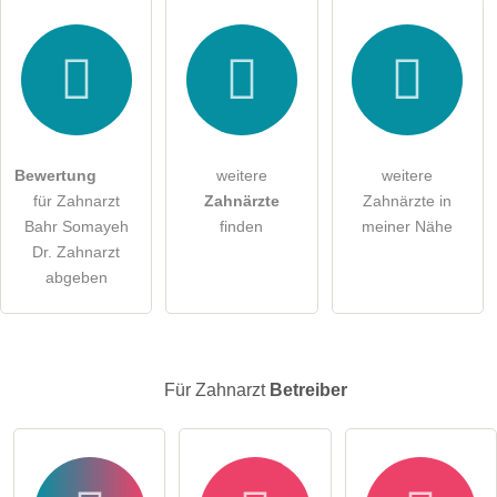
Hiermit akzeptiere ich die
AGB
.
Die
Datenschutzerklärung
habe ich zur Kenntnis genommen.
öffentliche Frage stellen
Abbrechen
Bewertung
weitere
weitere
für Zahnarzt
Zahnärzte
Zahnärzte in
Hinweis:
Bitte beachten Sie, öffentliche Fragen sind
für alle
Bahr Somayeh
finden
meiner Nähe
Besucher sichtbar
.
Dr. Zahnarzt
Klicken Sie hier um eine
individuelle Frage
an den
abgeben
Zahnarzt-Eintrag zu stellen
.
Für Zahnarzt
Betreiber