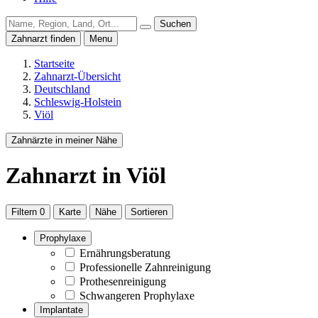
Suchen
Zahnarzt finden
Menu
Startseite
Zahnarzt-Übersicht
Deutschland
Schleswig-Holstein
Viöl
Zahnärzte in meiner Nähe
Zahnarzt
in Viöl
Filtern
0
Karte
Nähe
Sortieren
Prophylaxe
Ernährungsberatung
Professionelle Zahnreinigung
Prothesenreinigung
Schwangeren Prophylaxe
Implantate