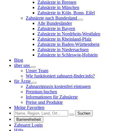
Zahnärzte in Bremen
Zahnärzte in München
Zahnärzte in Köln, Bonn, Eifel
Zahnärzte nach Bundesland
Alle Bundesländer
Zahnärzte in Bayern
Zahnärzte in Nordrhein-Westfalen
Zahnärzte in Rheinland-Pfalz
Zahnärzte in Baden-Württemberg
Zahnärzte in Niedersachsen
Zahnärzte in Schleswig-Holstein
Blog
über uns
Unser Team
Wie funktioniert zahnarzt-finder.info?
für Ärzte
Zahnarztpraxis kostenfrei eintragen
Premium buchen
Informationen für Zahnärzte
Preise und Produkte
Meine Favoriten
Suchen
Barrierefreiheit
Zahnarzt Login
Hilfe