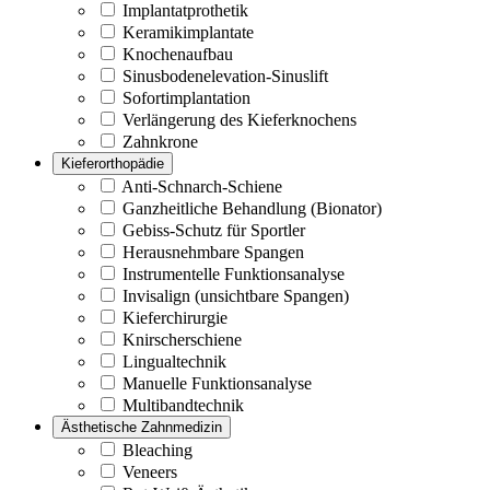
Implantatprothetik
Keramikimplantate
Knochenaufbau
Sinusbodenelevation-Sinuslift
Sofortimplantation
Verlängerung des Kieferknochens
Zahnkrone
Kieferorthopädie
Anti-Schnarch-Schiene
Ganzheitliche Behandlung (Bionator)
Gebiss-Schutz für Sportler
Herausnehmbare Spangen
Instrumentelle Funktionsanalyse
Invisalign (unsichtbare Spangen)
Kieferchirurgie
Knirscherschiene
Lingualtechnik
Manuelle Funktionsanalyse
Multibandtechnik
Ästhetische Zahnmedizin
Bleaching
Veneers