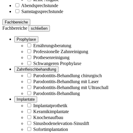
Abendsprechstunde
Samstagssprechstunde
Fachbereiche
Fachbereiche
schließen
Prophylaxe
Ernährungsberatung
Professionelle Zahnreinigung
Prothesenreinigung
Schwangeren Prophylaxe
Zahnfleischbehandlung
Parodontitis-Behandlung chirurgisch
Parodontitis-Behandlung mit Laser
Parodontitis-Behandlung mit Ultraschall
Parodontitis-Behandlung
Implantate
Implantatprothetik
Keramikimplantate
Knochenaufbau
Sinusbodenelevation-Sinuslift
Sofortimplantation