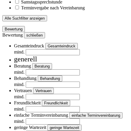
Samstagssprechstunde
Terminvergabe nach Vereinbarung
Alle Suchfilter anzeigen
Bewertung
Bewertung
schließen
Gesamteindruck
Gesamteindruck
mind.
generell
Beratung
Beratung
mind.
Behandlung
Behandlung
mind.
Vertrauen
Vertrauen
mind.
Freundlichkeit
Freundlichkeit
mind.
einfache Terminvereinbarung
einfache Terminvereinbarung
mind.
geringe Wartezeit
geringe Wartezeit