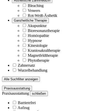
Ästhetische Zahnmedizin
Bleaching
Veneers
Rot-Weiß-Ästhetik
Ganzheitliche Therapie
Akupunktur
Bioresonanztherapie
Homöopathie
Hypnose
Kinesiologie
Kraniosakraltherapie
Magnetfeldtherapie
Phytotherapie
Zahnersatz
Wurzelbehandlung
Alle Suchfilter anzeigen
Praxisausstattung
Praxisausstattung
schließen
Barrierefrei
Aufzug