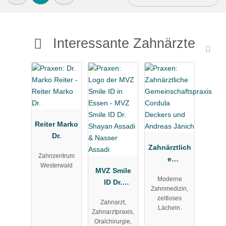
Interessante Zahnärzte
Reiter Marko
Dr.
Zahnärztlich
Zahnzentrum
e
Westerwald
MVZ Smile
Gemeinscha
Moderne
ID Dr.
ftspraxis
Zahnmedizin,
Shayan
Cordula
zeitloses
Zahnarzt,
Assadi &
Deckers und
Lächeln.
Zahnarztpraxis,
Nasser
Andreas
Oralchirurgie,