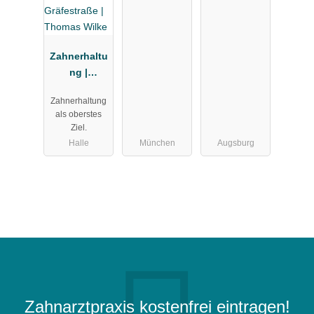
Zahnerhaltu
ng |
Kieferorthop
Zahnerhaltung
ädie |
als oberstes
Sportzahnm
Ziel.
edizin |
Halle
München
Augsburg
Zahnärtze
Halle
Gräfestraße |
Thomas
Wilke
Zahnarztpraxis kostenfrei eintragen!