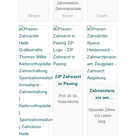
Assadi
Jänich
Zahnmedizin,
Zahnimplantate
Wirges
Essen
Essen
ZiP Zahnarzt
in Pasing
Zahnarztpra
Prof. Dr. Dr.
xis am
Vadachkoria
Zeugplatz -
Gesunde Zähne
Zahnarzt
- ein Leben
Augsburg
lang.