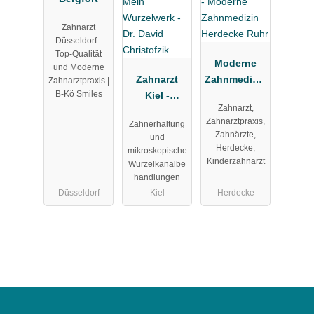
Zahnarzt
Düsseldorf -
Top-Qualität
Moderne
und Moderne
Zahnarzt
Zahnmedizin
Zahnarztpraxis |
B-Kö Smiles
Kiel -
Herdecke
Zahnarzt,
Zahnarztpra
Ruhr
Zahnarztpraxis,
Zahnerhaltung
xis Mein
Zahnärzte,
und
Wurzelwerk -
Herdecke,
mikroskopische
Dr. David
Kinderzahnarzt
Wurzelkanalbe
Christofzik
handlungen
Düsseldorf
Kiel
Herdecke