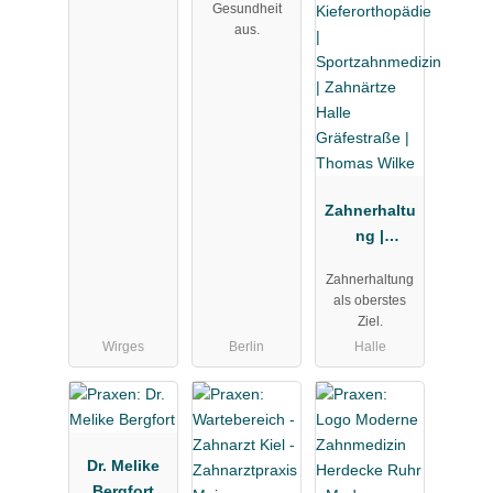
Gesundheit
aus.
Zahnerhaltu
ng |
Kieferorthop
Zahnerhaltung
ädie |
als oberstes
Sportzahnm
Ziel.
edizin |
Wirges
Berlin
Halle
Zahnärtze
Halle
Gräfestraße |
Thomas
Wilke
Dr. Melike
Bergfort