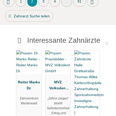
1
2
3
4
...
91
Zahnarzt Suche teilen
Interessante Zahnärzte
Reiter Marko
MVZ
Dr.
Volksdent
GmbH
Zahnzentrum
„Zähne zeigen“
Westerwald
strahlt
Selbstsicherheit
, Erfolg und