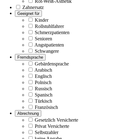
Rot-Weiß-Ästhetik
Zahnersatz
Geeignet für
Kinder
Rollstuhlfahrer
Schmerzpatienten
Senioren
Angstpatienten
Schwangere
Fremdsprache
Gebärdensprache
Arabisch
Englisch
Polnisch
Russisch
Spanisch
Türkisch
Französisch
Abrechnung
Gesetzlich Versicherte
Privat Versicherte
Selbstzahler
keine Angabe