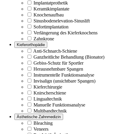
Implantatprothetik
Keramikimplantate
Knochenaufbau
Sinusbodenelevation-Sinuslift
Sofortimplantation
Verlängerung des Kieferknochens
Zahnkrone
Kieferorthopädie
Anti-Schnarch-Schiene
Ganzheitliche Behandlung (Bionator)
Gebiss-Schutz für Sportler
Herausnehmbare Spangen
Instrumentelle Funktionsanalyse
Invisalign (unsichtbare Spangen)
Kieferchirurgie
Knirscherschiene
Lingualtechnik
Manuelle Funktionsanalyse
Multibandtechnik
Ästhetische Zahnmedizin
Bleaching
Veneers