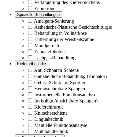
Verlängerung des Kieferknochens
Zahnkrone
Spezielle Behandlungen
Amalgam-Sanierung
Ästhetische-Plastische Gesichtschirurgie
Behandlung in Vollnarkose
Entfernung der Weisheitszähne
Mundgeruch
Zahnarztphobie
Lachgas-Behandlung
Kieferorthopädie
Anti-Schnarch-Schiene
Ganzheitliche Behandlung (Bionator)
Gebiss-Schutz für Sportler
Herausnehmbare Spangen
Instrumentelle Funktionsanalyse
Invisalign (unsichtbare Spangen)
Kieferchirurgie
Knirscherschiene
Lingualtechnik
Manuelle Funktionsanalyse
Multibandtechnik