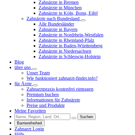
Zahnärzte in Bremen
Zahnärzte in München
Zahnärzte in Köln, Bonn, Eifel
Zahnärzte nach Bundesland
Alle Bundesländer
Zahnärzte in Bayern
Zahnärzte in Nordrhein-Westfalen
Zahnärzte in Rheinland-Pfalz
Zahnärzte in Baden-Württemberg
Zahnärzte in Niedersachsen
Zahnärzte in Schleswig-Holstein
Blog
über uns
Unser Team
Wie funktioniert zahnarzt-finder.info?
für Ärzte
Zahnarztpraxis kostenfrei eintragen
Premium buchen
Informationen für Zahnärzte
Preise und Produkte
Meine Favoriten
Suchen
Barrierefreiheit
Zahnarzt Login
Hilfe