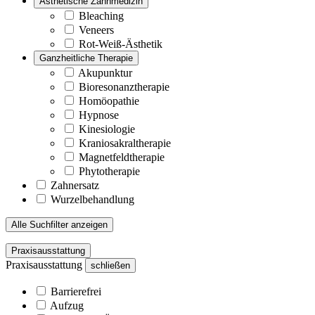
Ästhetische Zahnmedizin
Bleaching
Veneers
Rot-Weiß-Ästhetik
Ganzheitliche Therapie
Akupunktur
Bioresonanztherapie
Homöopathie
Hypnose
Kinesiologie
Kraniosakraltherapie
Magnetfeldtherapie
Phytotherapie
Zahnersatz
Wurzelbehandlung
Alle Suchfilter anzeigen
Praxisausstattung
Praxisausstattung
schließen
Barrierefrei
Aufzug