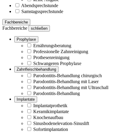
Abendsprechstunde
Samstagssprechstunde
Fachbereiche
Fachbereiche
schließen
Prophylaxe
Ernährungsberatung
Professionelle Zahnreinigung
Prothesenreinigung
Schwangeren Prophylaxe
Zahnfleischbehandlung
Parodontitis-Behandlung chirurgisch
Parodontitis-Behandlung mit Laser
Parodontitis-Behandlung mit Ultraschall
Parodontitis-Behandlung
Implantate
Implantatprothetik
Keramikimplantate
Knochenaufbau
Sinusbodenelevation-Sinuslift
Sofortimplantation