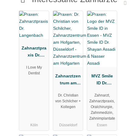
Zahnarztpra
xis Dr.
Langenbach
I Love My
Dentist
Zahnarztzen
MVZ Smile
trum am
ID Dr.
Hofgarten
Shayan
Dr. Christian
Zahnarzt,
Assadi &
von Schilcher +
Zahnarztpraxis,
Nasser
Kollegen
Oralchirurgie,
Assadi
Zahnmedizin,
Zahnimplantate
Köln
Düsseldorf
Essen