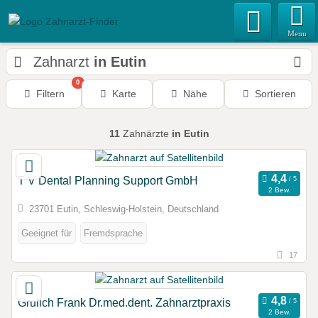
Menu
Zahnarzt
in Eutin
0
Filtern
Karte
Nähe
Sortieren
11
Zahnärzte
in Eutin
T V Dental Planning Support GmbH
2 Bew.
23701 Eutin, Schleswig-Holstein, Deutschland
Geeignet für
Fremdsprache
17
Grulich Frank Dr.med.dent. Zahnarztpraxis
2 Bew.