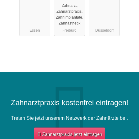
Jänich
MARIENBAD
Zahnarzt,
DR. YANN-
Zahnarztpraxis,
NICLAS
Zahnimplantate,
STEINHART
Zahnästhetik
Essen
Freiburg
Düsseldorf
Zahnarztpraxis kostenfrei eintragen!
Treten Sie jetzt unserem Netzwerk der Zahnärzte bei.
Zahnarztpraxis jetzt eintragen