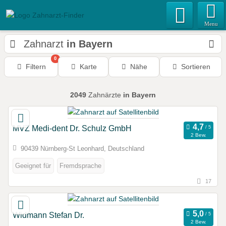
Menu
Zahnarzt
in Bayern
0
Filtern
Karte
Nähe
Sortieren
2049
Zahnärzte
in Bayern
MVZ Medi-dent Dr. Schulz GmbH
2 Bew.
90439 Nürnberg-St Leonhard, Deutschland
Geeignet für
Fremdsprache
17
Widmann Stefan Dr.
2 Bew.