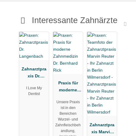
Interessante Zahnärzte
Zahnarztpra
xis Dr.
Langenbach
Praxis für
I Love My
moderne
Dentist
Zahnmedizin
Unsere Praxis
Dr. Bernhard
ist in den
Rick
Bereichen
Wurzel- und
Zahnarztpra
Zahnfleischbeh
andlung,
xis Marvin