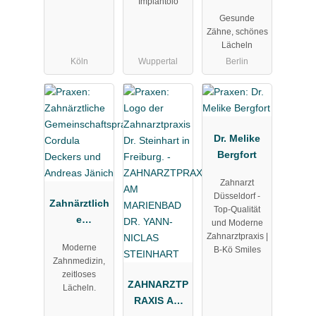
Implantolo
Reuter - Ihr
Gesunde
Zahnarzt in
Zähne, schönes
Berlin
Lächeln
Wilmersdorf
Köln
Wuppertal
Berlin
Dr. Melike
Bergfort
Zahnarzt
Düsseldorf -
Zahnärztlich
Top-Qualität
e
und Moderne
Gemeinscha
Zahnarztpraxis |
Moderne
B-Kö Smiles
ftspraxis
Zahnmedizin,
Cordula
zeitloses
Deckers und
ZAHNARZTP
Lächeln.
Andreas
RAXIS AM