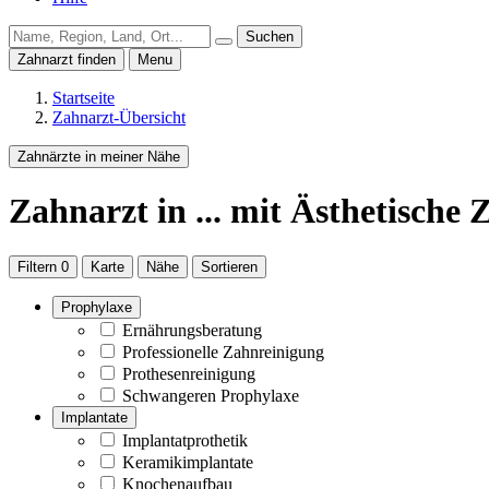
Suchen
Zahnarzt finden
Menu
Startseite
Zahnarzt-Übersicht
Zahnärzte in meiner Nähe
Zahnarzt
in ...
mit Ästhetische 
Filtern
0
Karte
Nähe
Sortieren
Prophylaxe
Ernährungsberatung
Professionelle Zahnreinigung
Prothesenreinigung
Schwangeren Prophylaxe
Implantate
Implantatprothetik
Keramikimplantate
Knochenaufbau