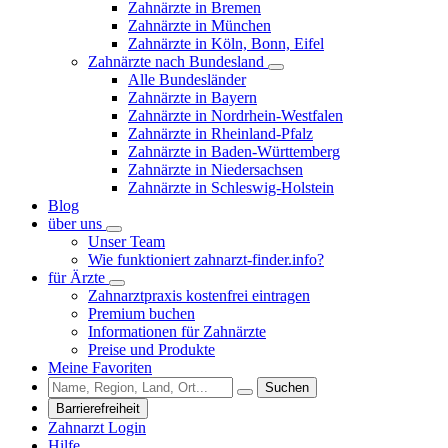
Zahnärzte in Bremen
Zahnärzte in München
Zahnärzte in Köln, Bonn, Eifel
Zahnärzte nach Bundesland
Alle Bundesländer
Zahnärzte in Bayern
Zahnärzte in Nordrhein-Westfalen
Zahnärzte in Rheinland-Pfalz
Zahnärzte in Baden-Württemberg
Zahnärzte in Niedersachsen
Zahnärzte in Schleswig-Holstein
Blog
über uns
Unser Team
Wie funktioniert zahnarzt-finder.info?
für Ärzte
Zahnarztpraxis kostenfrei eintragen
Premium buchen
Informationen für Zahnärzte
Preise und Produkte
Meine Favoriten
Suchen
Barrierefreiheit
Zahnarzt Login
Hilfe