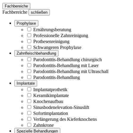
Fachbereiche
Fachbereiche
schließen
Prophylaxe
Ernährungsberatung
Professionelle Zahnreinigung
Prothesenreinigung
Schwangeren Prophylaxe
Zahnfleischbehandlung
Parodontitis-Behandlung chirurgisch
Parodontitis-Behandlung mit Laser
Parodontitis-Behandlung mit Ultraschall
Parodontitis-Behandlung
Implantate
Implantatprothetik
Keramikimplantate
Knochenaufbau
Sinusbodenelevation-Sinuslift
Sofortimplantation
Verlängerung des Kieferknochens
Zahnkrone
Spezielle Behandlungen