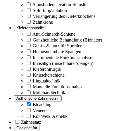
Sinusbodenelevation-Sinuslift
Sofortimplantation
Verlängerung des Kieferknochens
Zahnkrone
Kieferorthopädie
Anti-Schnarch-Schiene
Ganzheitliche Behandlung (Bionator)
Gebiss-Schutz für Sportler
Herausnehmbare Spangen
Instrumentelle Funktionsanalyse
Invisalign (unsichtbare Spangen)
Kieferchirurgie
Knirscherschiene
Lingualtechnik
Manuelle Funktionsanalyse
Multibandtechnik
Ästhetische Zahnmedizin
Bleaching
Veneers
Rot-Weiß-Ästhetik
Zahnersatz
Geeignet für