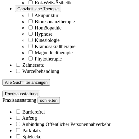
Rot-Weiß-Ästhetik
Ganzheitliche Therapie
Akupunktur
Bioresonanztherapie
Homöopathie
Hypnose
Kinesiologie
Kraniosakraltherapie
Magnetfeldtherapie
Phytotherapie
Zahnersatz
Wurzelbehandlung
Alle Suchfilter anzeigen
Praxisausstattung
Praxisausstattung
schließen
Barrierefrei
Aufzug
Anbindung Öffentlicher Personennahverkehr
Parkplatz
Spielecke