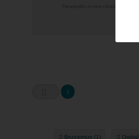
Paradontitis ist eine chronische Ent
W
1
Bruxismus (1)
Digita