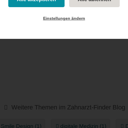
zündung des Zahnhalteapparates durch Bakterien
Einstellungen ändern
eiterlesen...
Weitere Themen im Zahnarzt-Finder Blog
l Smile Design (1)
digitale Medizin (1)