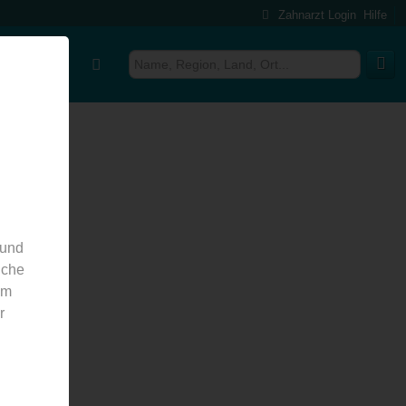
Zahnarzt Login
Hilfe
für ärzte
 und
nche
em
r