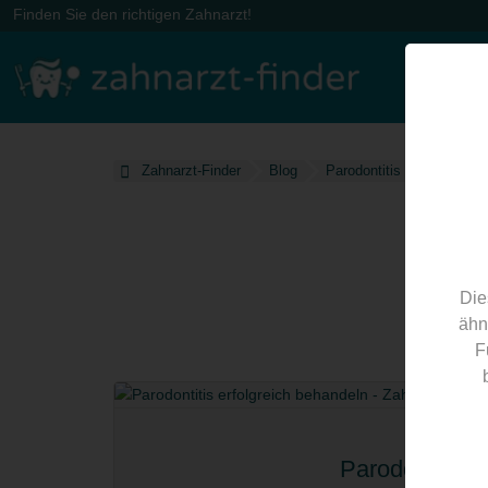
Finden Sie den richtigen Zahnarzt!
Zahnarzt-Finder
Blog
Parodontitis
Die
ähn
F
Parodontitis e