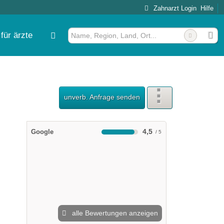
Zahnarzt Login
Hilfe
für ärzte
rum am Sachsenwald Mund-Kiefe
unverb. Anfrage senden
4,5
Google
alle Bewertungen anzeigen