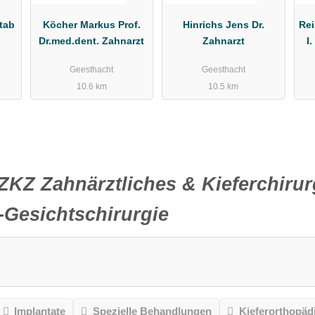
tab
Köcher Markus Prof.
Hinrichs Jens Dr.
Rei
Dr.med.dent. Zahnarzt
Zahnarzt
I.
Geesthacht
Geesthacht
10.6 km
10.5 km
ZKZ Zahnärztliches & Kieferchiru
Gesichtschirurgie
Implantate
Spezielle Behandlungen
Kieferorthopäd