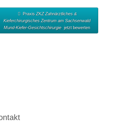
Praxis
ZKZ Zahnärztliches &
Kieferchirurgisches Zentrum am Sachsenwald
Mund-Kiefer-Gesichtschirurgie
jetzt bewerten
ontakt