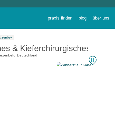
praxis finden
blog
über uns
rzenbek
hes & Kieferchirurgisches Zent
arzenbek
Deutschland