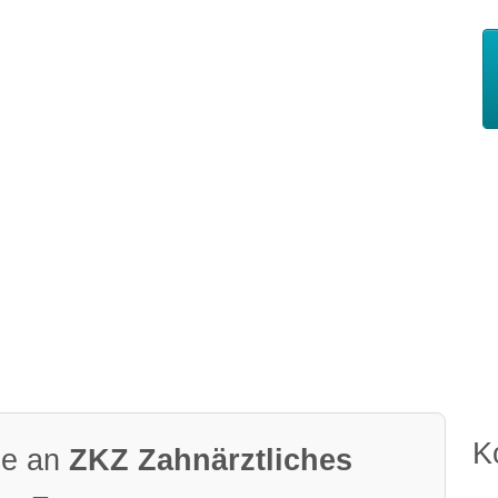
K
ge an
ZKZ Zahnärztliches