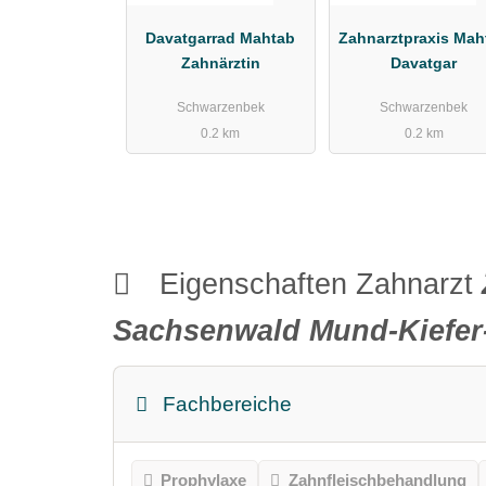
Davatgarrad Mahtab
Zahnarztpraxis Mah
Zahnärztin
Davatgar
Schwarzenbek
Schwarzenbek
0.2 km
0.2 km
Eigenschaften Zahnarzt
Sachsenwald Mund-Kiefer-
Fachbereiche
Prophylaxe
Zahnfleischbehandlung