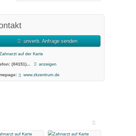
ontakt
unverb. Anfrage senden
Zahnarzt auf der Karte
lefon:
(04151)...
anzeigen
mepage:
www.zkzentrum.de