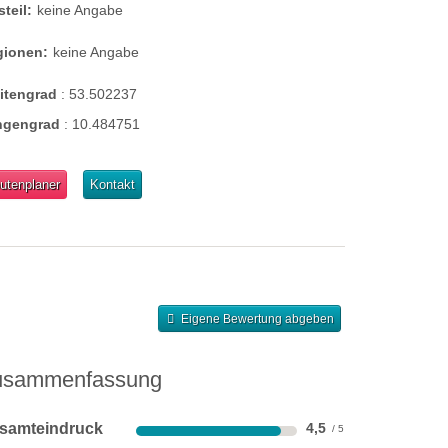
steil:
keine Angabe
gionen:
keine Angabe
eitengrad
:
53.502237
ngengrad
:
10.484751
utenplaner
Kontakt
Eigene Bewertung abgeben
usammenfassung
samteindruck
4,5