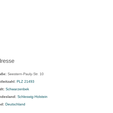
dresse
raße:
Seestern-Pauly-Str. 10
tleitzahl:
PLZ 21493
dt:
Schwarzenbek
ndesland:
Schleswig-Holstein
nd:
Deutschland