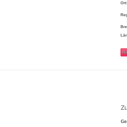
Ort
Re
Br
Lä
Ro
Z
Ge