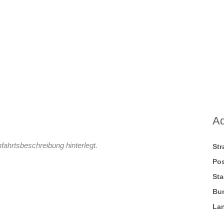
A
fahrtsbeschreibung hinterlegt.
St
Pos
Sta
Bu
La