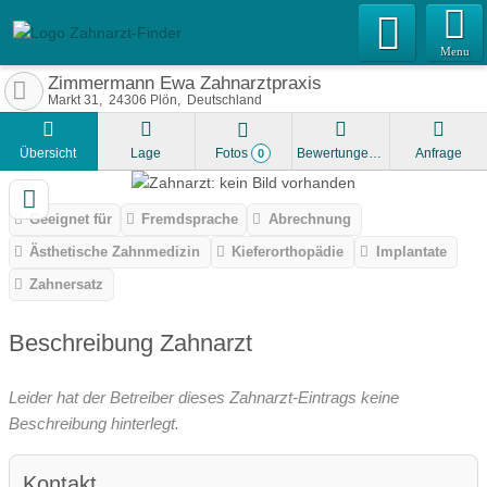
Menu
Zimmermann Ewa Zahnarztpraxis
Markt 31
24306
Plön
Deutschland
Übersicht
Lage
Fotos
Bewertungen
Anfrage
0
Geeignet für
Fremdsprache
Abrechnung
Ästhetische Zahnmedizin
Kieferorthopädie
Implantate
Zahnersatz
Beschreibung Zahnarzt
Leider hat der Betreiber dieses Zahnarzt-Eintrags keine
Beschreibung hinterlegt.
Kontakt