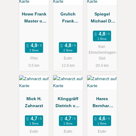
Howe Frank
Grulich
Spiegel
Master of
Frank
Michael Dr.
Science
Dr.med.dent.
u. Paeske
Implantologi
Zahnarztpra
Reinhard
1 Bew.
e Zahnarzt
xis
Zahnärzte
Kiel-
2 Bew.
2 Bew.
Elmschenhagen-
Plön
Eutin
Süd
0.5 km
12.6 km
20.4 km
Mick H.
Klinggräff
Hares
Zahnarzt
Dietrich von
Bernhard
Dr.
Zahnarzt
Fachzahnarz
1 Bew.
1 Bew.
1 Bew.
t für
Eutin
Eutin
Eutin
Oralchirurgi