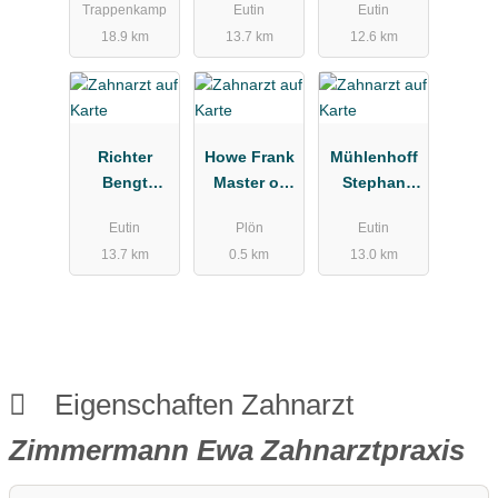
Trappenkamp
Eutin
Eutin
Zahnheilkun
GmbH
Zahnarztpra
18.9 km
13.7 km
12.6 km
de
xis
Richter
Howe Frank
Mühlenhoff
Bengt
Master of
Stephan
Zahnarzt
Science
Zahnarzt
Eutin
Plön
Eutin
Implantologi
13.7 km
0.5 km
13.0 km
e Zahnarzt
Eigenschaften Zahnarzt
Zimmermann Ewa Zahnarztpraxis