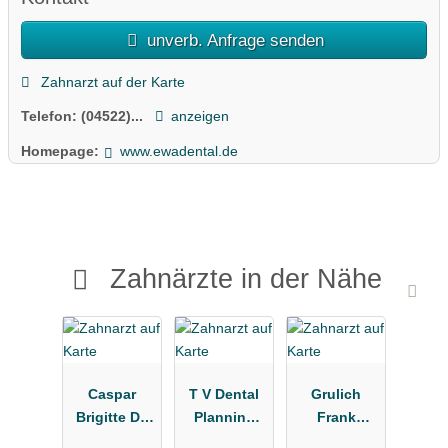
unverb. Anfrage senden
Zahnarzt auf der Karte
Telefon:
(04522)...
anzeigen
Homepage:
www.ewadental.de
Zahnärzte in der Nähe
Caspar
T V Dental
Grulich
Brigitte Dr.
Planning
Frank
Praxis für
Support
Dr.med.dent.