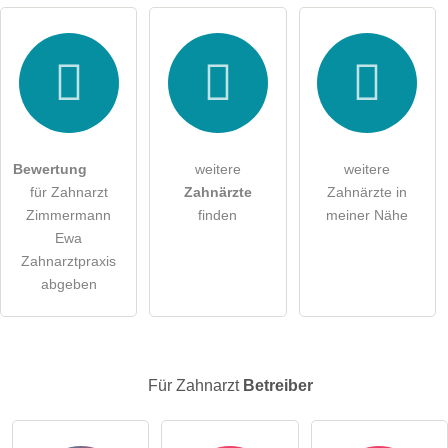
Hiermit akzeptiere ich die
AGB
.
Die
Datenschutzerklärung
habe ich zur Kenntnis genommen.
öffentliche Frage stellen
Abbrechen
Bewertung
weitere
weitere
für Zahnarzt
Zahnärzte
Zahnärzte in
Hinweis:
Bitte beachten Sie, öffentliche Fragen sind
für alle
Zimmermann
finden
meiner Nähe
Besucher sichtbar
.
Ewa
Klicken Sie hier um eine
individuelle Frage
an den
Zahnarztpraxis
Zahnarzt-Eintrag zu stellen
.
abgeben
Für Zahnarzt
Betreiber