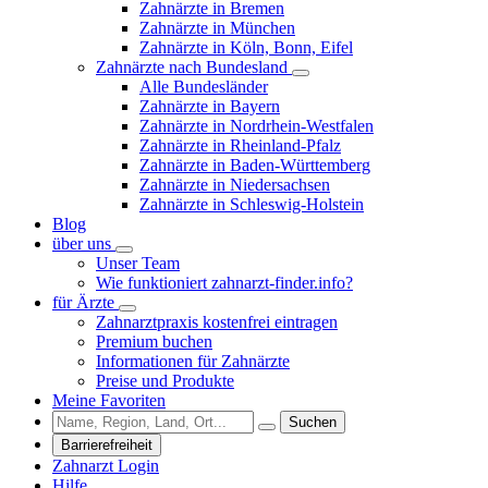
Zahnärzte in Bremen
Zahnärzte in München
Zahnärzte in Köln, Bonn, Eifel
Zahnärzte nach Bundesland
Alle Bundesländer
Zahnärzte in Bayern
Zahnärzte in Nordrhein-Westfalen
Zahnärzte in Rheinland-Pfalz
Zahnärzte in Baden-Württemberg
Zahnärzte in Niedersachsen
Zahnärzte in Schleswig-Holstein
Blog
über uns
Unser Team
Wie funktioniert zahnarzt-finder.info?
für Ärzte
Zahnarztpraxis kostenfrei eintragen
Premium buchen
Informationen für Zahnärzte
Preise und Produkte
Meine Favoriten
Suchen
Barrierefreiheit
Zahnarzt Login
Hilfe