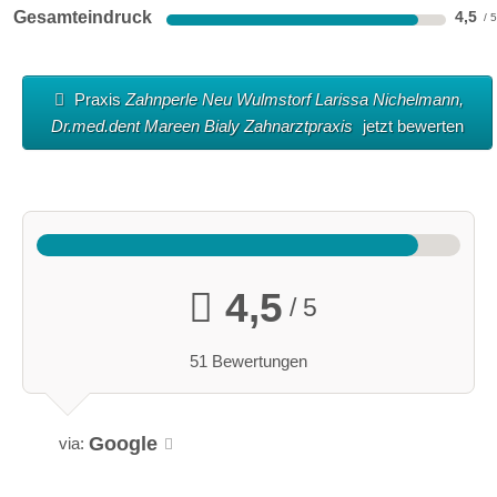
Gesamteindruck
4,5
Praxis
Zahnperle Neu Wulmstorf Larissa Nichelmann,
Dr.med.dent Mareen Bialy Zahnarztpraxis
jetzt bewerten
4,5
/ 5
51 Bewertungen
Google
via: