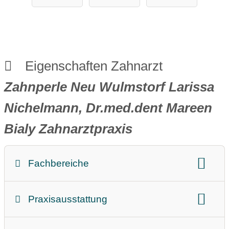
Hamburg
Eigenschaften Zahnarzt
Zahnperle Neu Wulmstorf Larissa
Nichelmann, Dr.med.dent Mareen
Bialy Zahnarztpraxis
Fachbereiche
Prophylaxe
Zahnfleischbehandlung
Praxisausstattung
Implantate
Spezielle Behandlungen
Barrierefrei
Aufzug
Kieferorthopädie
Ästhetische Zahnmedizin