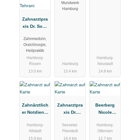
Mundwerk
Hamburg
Zahnarztpra
xis Dr. Soha
Tehrani
Zahnmedizin,
Oralchirurgie,
Heilpraktik
Hamburg-
Hamburg-
Rissen
Hamburg
Neustadt
13.0 km
13.4 km
14.8 km
Zahnärztlich
Zahnarztpra
Beerberg
er Notdienst
xis Dr.
Nicole
Kassenzahn
Martin
Zahnarztpra
Hamburg-
Seevetal-
Hamburg-
ärztliche
Christiansen
xis
Altstadt
Fleestedt
Ottensen
Vereinigung
15.9 km
14.4 km
12.7 km