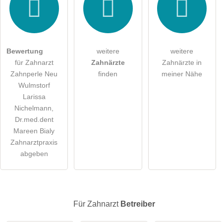
Die
Datenschutzerklärung
habe ich zur Kenntnis genommen.
öffentliche Frage stellen
Abbrechen
Bewertung
weitere
weitere
Hinweis:
Bitte beachten Sie, öffentliche Fragen sind
für alle
für Zahnarzt
Zahnärzte
Zahnärzte in
Besucher sichtbar
.
Zahnperle Neu
finden
meiner Nähe
Klicken Sie hier um eine
individuelle Frage
an den
Wulmstorf
Zahnarzt-Eintrag zu stellen
.
Larissa
Nichelmann,
Dr.med.dent
Mareen Bialy
Zahnarztpraxis
abgeben
Für Zahnarzt
Betreiber