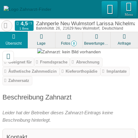
Menu
Zahnperle Neu Wulmstorf Larissa Nichelman
Bahnhofstr. 26
21629
Neu Wulmstorf
Deutschland
1 Bew.
Übersicht
Lage
Fotos
Bewertungen
Anfrage
0
Geeignet für
Fremdsprache
Abrechnung
Ästhetische Zahnmedizin
Kieferorthopädie
Implantate
Zahnersatz
Beschreibung Zahnarzt
Leider hat der Betreiber dieses Zahnarzt-Eintrags keine
Beschreibung hinterlegt.
Kontakt