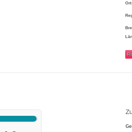
Ort
Re
Br
Lä
Ro
Z
Ge