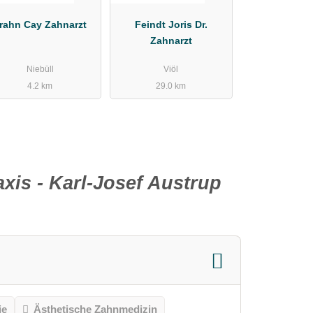
rahn Cay Zahnarzt
Feindt Joris Dr.
Zahnarzt
Niebüll
Viöl
4.2 km
29.0 km
xis - Karl-Josef Austrup
ie
Ästhetische Zahnmedizin