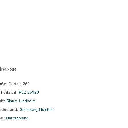
dresse
raße:
Dorfstr. 269
tleitzahl:
PLZ 25920
dt:
Risum-Lindholm
ndesland:
Schleswig-Holstein
nd:
Deutschland