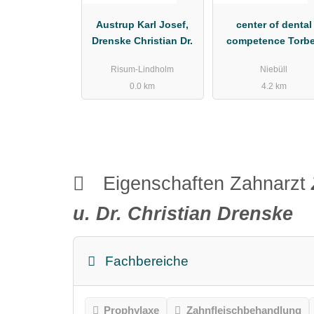
Austrup Karl Josef,
center of dental
Drenske Christian Dr.
competence Torb
Dippmann
Risum-Lindholm
Niebüll
0.0 km
4.2 km
Eigenschaften Zahnarzt
u. Dr. Christian Drenske
Fachbereiche
Prophylaxe
Zahnfleischbehandlung