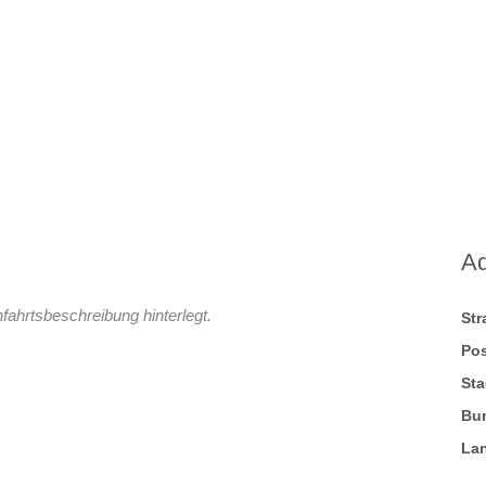
A
fahrtsbeschreibung hinterlegt.
St
Pos
Sta
Bu
La