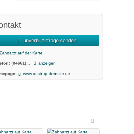
ontakt
unverb. Anfrage senden
Zahnarzt auf der Karte
lefon:
(04661)...
anzeigen
mepage:
www.austrup-drenske.de