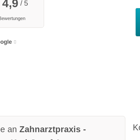
4,9
/ 5
Bewertungen
ogle
K
ge an
Zahnarztpraxis -