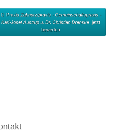
Praxis
Zahnarztpraxis - Gemeinschaftspraxis -
Karl-Josef Austrup u. Dr. Christian Drenske
jetzt
bewerten
ontakt