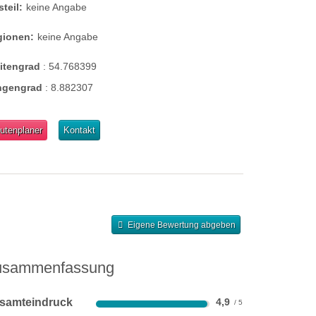
steil:
keine Angabe
gionen:
keine Angabe
eitengrad
:
54.768399
ngengrad
:
8.882307
utenplaner
Kontakt
Eigene Bewertung abgeben
usammenfassung
samteindruck
4,9