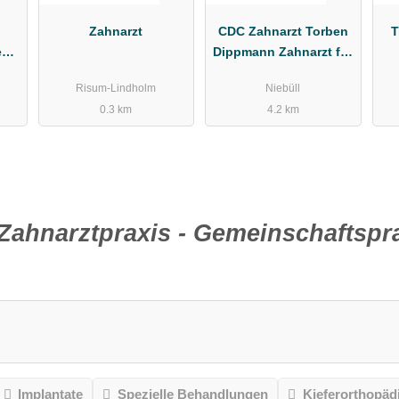
Zahnarzt
CDC Zahnarzt Torben
T
en
Dippmann Zahnarzt für
Implantologie
Risum-Lindholm
Niebüll
0.3 km
4.2 km
Zahnarztpraxis - Gemeinschaftspra
Implantate
Spezielle Behandlungen
Kieferorthopäd