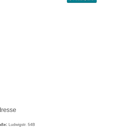
dresse
raße:
Ludwigstr. 54B