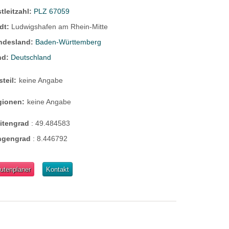
tleitzahl:
PLZ 67059
dt:
Ludwigshafen am Rhein-Mitte
ndesland:
Baden-Württemberg
nd:
Deutschland
steil:
keine Angabe
gionen:
keine Angabe
eitengrad
:
49.484583
ngengrad
:
8.446792
utenplaner
Kontakt