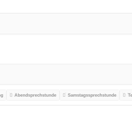
ng
Abendsprechstunde
Samstagssprechstunde
T