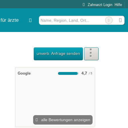
Zahnarzt Login
Hilfe
für ärzte
d Ludwigshafen MVZ GmbH
unverb. Anfrage senden
4,7
Google
alle Bewertungen anzeigen