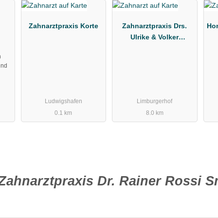
Zahnarztpraxis Korte
Zahnarztpraxis Drs.
Hon
Ulrike & Volker
Umstätter
n
und
Ludwigshafen
Limburgerhof
0.1 km
8.0 km
Zahnarztpraxis Dr. Rainer Rossi 