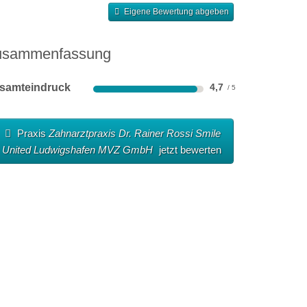
Eigene Bewertung abgeben
usammenfassung
samteindruck
4,7
Praxis
Zahnarztpraxis Dr. Rainer Rossi Smile
United Ludwigshafen MVZ GmbH
jetzt bewerten