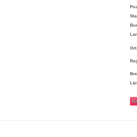
Pos
Sta
Bu
La
Ort
Re
Br
Lä
Ro