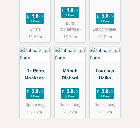
Zahnarztpra
Zahnarztpra
xis
xis
1 Bew.
1 Bew.
1 Bew.
Burg
Crinitz
(Spreewald)
Lauchhammer
13.0 km
15.9 km
32.7 km
Dr. Petra
Mönch
Laurisch
Mocksch,
Richard
Heiko
Tobias
Zahnarzt
Zahnarzt
Mocksch
Praxis
1 Bew.
2 Bew.
1 Bew.
Spremberg
Senftenberg
Senftenberg
35.4 km
25.2 km
25.1 km