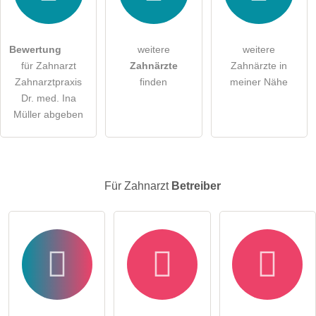
Die
Datenschutzerklärung
habe ich zur Kenntnis genommen.
öffentliche Frage stellen
Abbrechen
Bewertung
weitere
weitere
für Zahnarzt
Zahnärzte
Zahnärzte in
Hinweis:
Bitte beachten Sie, öffentliche Fragen sind
für alle
Zahnarztpraxis
finden
meiner Nähe
Besucher sichtbar
.
Dr. med. Ina
Klicken Sie hier um eine
individuelle Frage
an den
Müller abgeben
Zahnarzt-Eintrag zu stellen
.
Für Zahnarzt
Betreiber