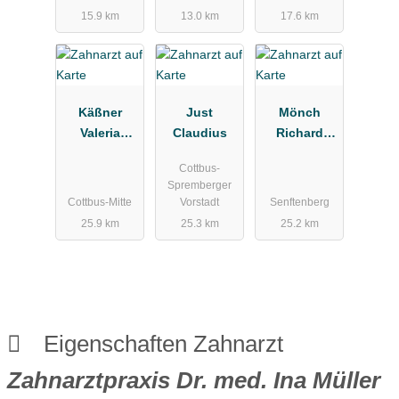
15.9 km
13.0 km
17.6 km
Käßner
Just
Mönch
Valeria
Claudius
Richard
Zahnarztpra
Zahnarzt
Cottbus-
xis
Spremberger
Cottbus-Mitte
Vorstadt
Senftenberg
25.9 km
25.3 km
25.2 km
Eigenschaften Zahnarzt
Zahnarztpraxis Dr. med. Ina Müller