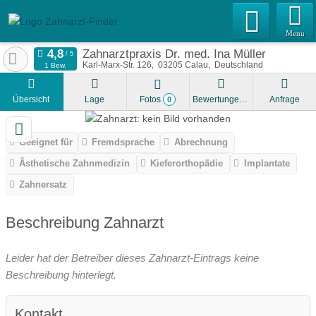
Menu
Zahnarztpraxis Dr. med. Ina Müller
Karl-Marx-Str. 126
03205
Calau
Deutschland
1 Bew.
Übersicht
Lage
Fotos
Bewertungen
Anfrage
0
Geeignet für
Fremdsprache
Abrechnung
Ästhetische Zahnmedizin
Kieferorthopädie
Implantate
Zahnersatz
Beschreibung Zahnarzt
Leider hat der Betreiber dieses Zahnarzt-Eintrags keine
Beschreibung hinterlegt.
Kontakt