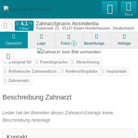
Menu
Zahnarztpraxis Assindentia
Rubensstr. 22
45147
Essen-Holsterhausen
Deutschland
2 Bew.
Übersicht
Lage
Fotos
Bewertungen
Anfrage
0
Geeignet für
Fremdsprache
Abrechnung
Ästhetische Zahnmedizin
Kieferorthopädie
Implantate
Zahnersatz
Beschreibung Zahnarzt
Leider hat der Betreiber dieses Zahnarzt-Eintrags keine
Beschreibung hinterlegt.
Kontakt