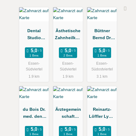
Dental
Ästhetische
Büttner
Studio
Zahnheilkun
Bernd Dr.
Schröer
de Büttner
Zahnarzt
GmbH
1 Bew.
2 Bew.
1 Bew.
Essen-
Essen-
Essen-
Südviertel
Südviertel
Südostviertel
1.9 km
1.9 km
3.1 km
du Bois Dr.
Ärztegemein
Reinartz-
med. dent.
schaft
Löffler Lydia
Zahnarztpra
Berger
Zahnärztin
xis Linden
Volker u.
1 Bew.
1 Bew.
1 Bew.