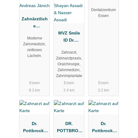
Dentalzentrum
Essen
Zahnärztlich
e
Gemeinscha
MVZ Smile
Moderne
ftspraxis
ID Dr.
Zahnmedizin,
Cordula
Shayan
zeitloses
Zahnarzt,
Deckers und
Assadi &
Lächeln.
Zahnarztpraxis,
Andreas
Nasser
Oralchirurgie,
Jänich
Assadi
Zahnmedizin,
Zahnimplantate
Essen
Essen
Essen
8.3 km
2.4 km
3.2 km
Dr.
DR.
Dr.
Pottbrock |
POTTBROC
Pottbrock |
Kieferorthop
K |
Kieferorthop