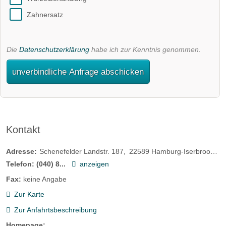
Zahnersatz
Die
Datenschutzerklärung
habe ich zur Kenntnis genommen.
unverbindliche Anfrage abschicken
Kontakt
Adresse:
Schenefelder Landstr. 187
22589
Hamburg-Iserbrook
D
Telefon:
(040) 8...
anzeigen
Fax:
keine Angabe
Zur Karte
Zur Anfahrtsbeschreibung
Homepage: