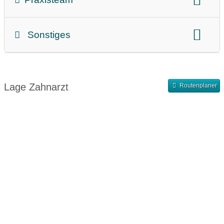
Zahnärztin
Zahnarzt
Sonstiges
Teammitglieder
Abrechnung
Finanzierung
Abendsprechstunde
Samstagssprechstunde
Lage Zahnarzt
Routenplaner
Terminvergabe nach Vereinbarung