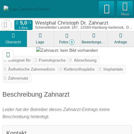
Menu
Westphal Christoph Dr. Zahnarzt
Schenefelder Landstr. 187
22589
Hamburg-Iserbrook
Deutschland
1 Bew.
Übersicht
Lage
Fotos
Bewertungen
Anfrage
0
Geeignet für
Fremdsprache
Abrechnung
Ästhetische Zahnmedizin
Kieferorthopädie
Implantate
Zahnersatz
Beschreibung Zahnarzt
Leider hat der Betreiber dieses Zahnarzt-Eintrags keine
Beschreibung hinterlegt.
Kontakt