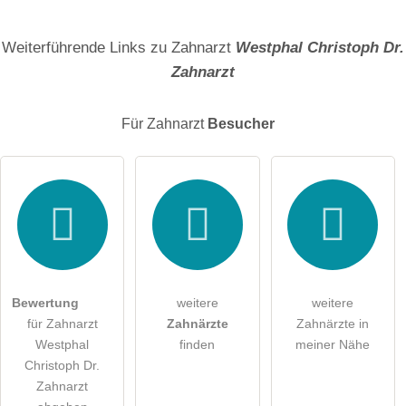
Name
Weiterführende Links zu Zahnarzt
Westphal Christoph Dr.
Zahnarzt
E-Mail-Adresse (wird nicht veröffentlicht)
Für Zahnarzt
Besucher
Hiermit akzeptiere ich die
AGB
.
Die
Datenschutzerklärung
habe ich zur Kenntnis genommen.
öffentliche Frage stellen
Abbrechen
Bewertung
weitere
weitere
für Zahnarzt
Zahnärzte
Zahnärzte in
Hinweis:
Bitte beachten Sie, öffentliche Fragen sind
für alle
Westphal
finden
meiner Nähe
Besucher sichtbar
.
Christoph Dr.
Klicken Sie hier um eine
individuelle Frage
an den
Zahnarzt
Zahnarzt-Eintrag zu stellen
.