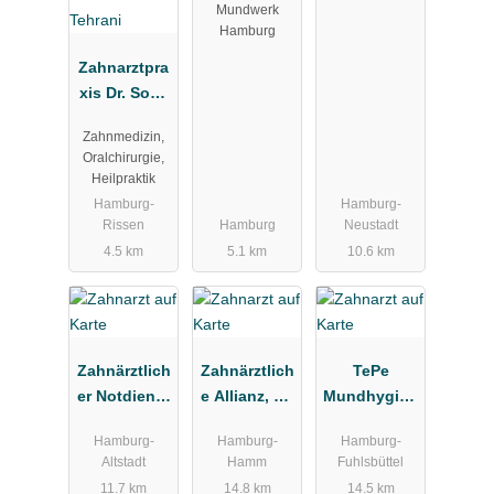
Mundwerk
Hamburg
Zahnarztpra
xis Dr. Soha
Tehrani
Zahnmedizin,
Oralchirurgie,
Heilpraktik
Hamburg-
Hamburg-
Rissen
Hamburg
Neustadt
4.5 km
5.1 km
10.6 km
Zahnärztlich
Zahnärztlich
TePe
er Notdienst
e Allianz, Dr.
Mundhygien
Kassenzahn
Froelich &
eprodukte
Hamburg-
Hamburg-
Hamburg-
ärztliche
Partner
Vertriebs-
Altstadt
Hamm
Fuhlsbüttel
Vereinigung
GmbH
11.7 km
14.8 km
14.5 km