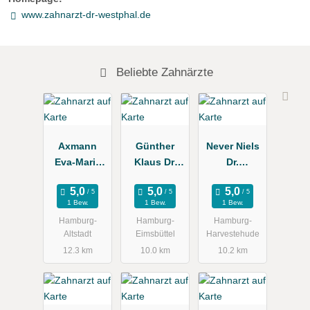
www.zahnarzt-dr-westphal.de
Beliebte Zahnärzte
Axmann
Günther
Never Niels
Eva-Maria
Klaus Dr.
Dr.
Dr.
Zahnarztpra
Zahnarztpra
Zahnärztin
xis
xis
1 Bew.
1 Bew.
1 Bew.
Hamburg-
Hamburg-
Hamburg-
Altstadt
Eimsbüttel
Harvestehude
12.3 km
10.0 km
10.2 km