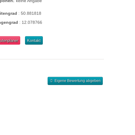
gionen:
keine Angabe
eitengrad
:
50.881818
ngengrad
:
12.078766
utenplaner
Kontakt
Eigene Bewertung abgeben