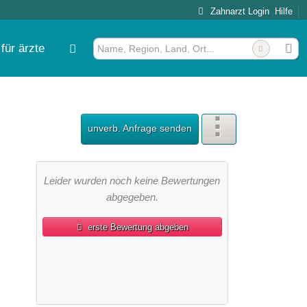
Zahnarzt Login
Hilfe
für ärzte
unverb. Anfrage senden
Leider wurden noch keine Bewertungen
abgegeben.
erste Bewertung abgeben