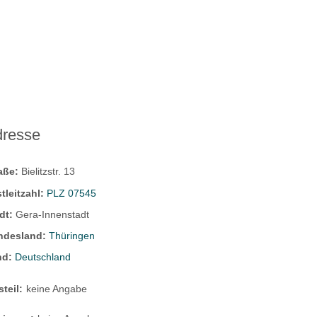
dresse
raße:
Bielitzstr. 13
tleitzahl:
PLZ 07545
dt:
Gera-Innenstadt
ndesland:
Thüringen
nd:
Deutschland
steil:
keine Angabe