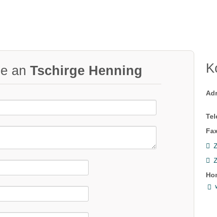
K
ge an
Tschirge Henning
Ad
Tel
Fax
Z
Ho