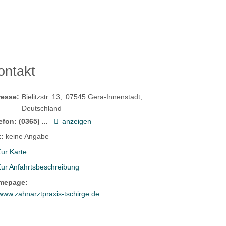
ontakt
resse:
Bielitzstr. 13
07545
Gera-Innenstadt
Deutschland
efon:
(0365) ...
anzeigen
:
keine Angabe
ur Karte
Zur Anfahrtsbeschreibung
mepage:
www.zahnarztpraxis-tschirge.de