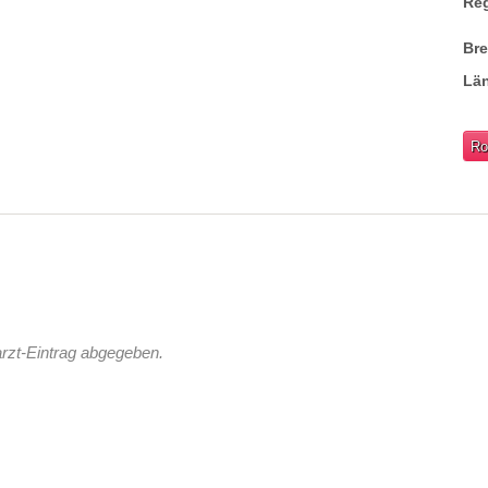
Re
Br
Lä
Ro
rzt-Eintrag abgegeben.