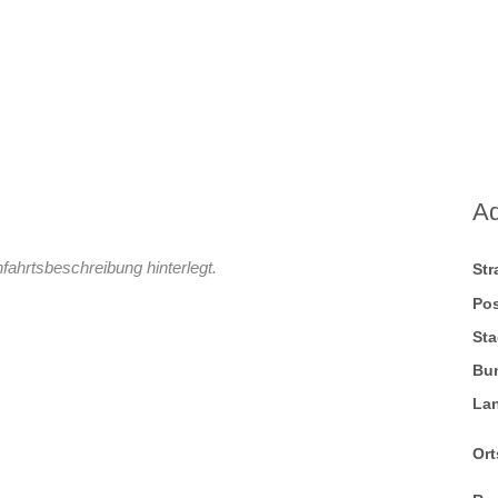
A
fahrtsbeschreibung hinterlegt.
St
Pos
Sta
Bu
La
Ort