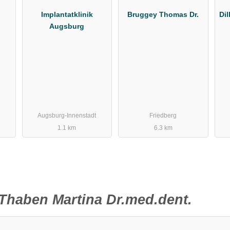
.
Implantatklinik
Bruggey Thomas Dr.
Dil
Augsburg
Augsburg-Innenstadt
Friedberg
1.1 km
6.3 km
Thaben Martina Dr.med.dent.