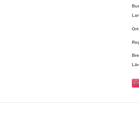
Bu
La
Ort
Re
Br
Lä
Ro