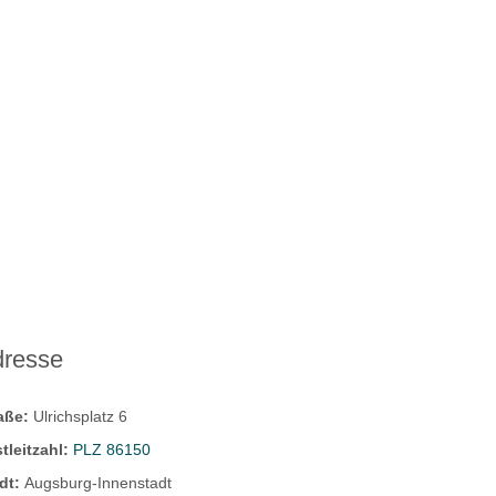
dresse
raße:
Ulrichsplatz 6
tleitzahl:
PLZ 86150
dt:
Augsburg-Innenstadt