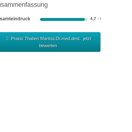
usammenfassung
samteindruck
4,7
Praxis
Thaben Martina Dr.med.dent.
jetzt
bewerten