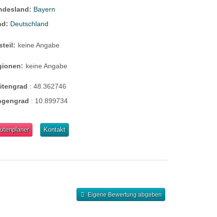
ndesland:
Bayern
nd:
Deutschland
steil:
keine Angabe
gionen:
keine Angabe
eitengrad
:
48.362746
ngengrad
:
10.899734
utenplaner
Kontakt
Eigene Bewertung abgeben