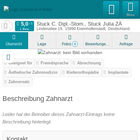
Menu
Stuck C. Dipl.-Stom., Stuck Julia ZÄ
Lindenallee 19
15890
Eisenhüttenstadt
Deutschland
1 Bew.
Übersicht
Lage
Fotos
Bewertungen
Anfrage
0
Geeignet für
Fremdsprache
Abrechnung
Ästhetische Zahnmedizin
Kieferorthopädie
Implantate
Zahnersatz
Beschreibung Zahnarzt
Leider hat der Betreiber dieses Zahnarzt-Eintrags keine
Beschreibung hinterlegt.
Kontakt