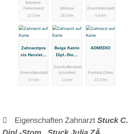
Brieskow-
Zahnarzt
xis
äde
Finkenheerd
Müllrose
Eisenhüttenstadt
12.2 km
18.3 km
0.4 km
Zahnarztpra
Beige Katrin
ADMEDIO
xis Henriette
Dipl.-Stom.
Neubert
Zahnarztpra
Eisenhüttenstadt-
xis
Eisenhüttenstadt
Schönfließ
Frankfurt (Oder)
0.5 km
1.0 km
22.3 km
Eigenschaften Zahnarzt
Stuck C.
Dipl.-Stom., Stuck Julia ZÄ