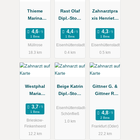
Thieme
Rast Olaf
Zahnarztpra
Marina
Dipl.-Stom.
xis Henriette
Zahnarztpra
Kieferorthop
Neubert
xis
äde
1 Bew.
1 Bew.
1 Bew.
Müllrose
Eisenhüttenstadt
Eisenhüttenstadt
18.3 km
0.4 km
0.5 km
Westphal
Beige Katrin
Gittner G. &
Maria
Dipl.-Stom.
Gittner R.
Dr.med.dent.
Zahnarztpra
Dres.
Zahnarzt
xis
Fachärzte
Eisenhüttenstadt-
1 Bew.
Schönfließ
für
2 Bew.
Brieskow-
1.0 km
Kieferorthop
Finkenheerd
Frankfurt (Oder)
ädie
12.2 km
22.2 km