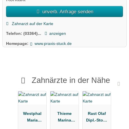
unverb. Anfrage senden
Zahnarzt auf der Karte
Telefon:
(03364)...
anzeigen
Homepage:
www.praxis-stuck.de
Zahnärzte in der Nähe
Westphal
Thieme
Rast Olaf
Maria
Marina
Dipl.-Stom.
Dr.med.dent.
Zahnarztpra
Kieferorthop