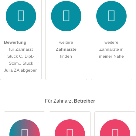
Hiermit akzeptiere ich die
AGB
.
Die
Datenschutzerklärung
habe ich zur Kenntnis genommen.
öffentliche Frage stellen
Abbrechen
Bewertung
weitere
weitere
für Zahnarzt
Zahnärzte
Zahnärzte in
Hinweis:
Bitte beachten Sie, öffentliche Fragen sind
für alle
Stuck C. Dipl.-
finden
meiner Nähe
Besucher sichtbar
.
Stom., Stuck
Klicken Sie hier um eine
individuelle Frage
an den
Julia ZÄ abgeben
Zahnarzt-Eintrag zu stellen
.
Für Zahnarzt
Betreiber