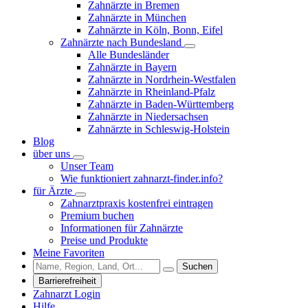
Zahnärzte in Bremen
Zahnärzte in München
Zahnärzte in Köln, Bonn, Eifel
Zahnärzte nach Bundesland
Alle Bundesländer
Zahnärzte in Bayern
Zahnärzte in Nordrhein-Westfalen
Zahnärzte in Rheinland-Pfalz
Zahnärzte in Baden-Württemberg
Zahnärzte in Niedersachsen
Zahnärzte in Schleswig-Holstein
Blog
über uns
Unser Team
Wie funktioniert zahnarzt-finder.info?
für Ärzte
Zahnarztpraxis kostenfrei eintragen
Premium buchen
Informationen für Zahnärzte
Preise und Produkte
Meine Favoriten
Suchen
Barrierefreiheit
Zahnarzt Login
Hilfe