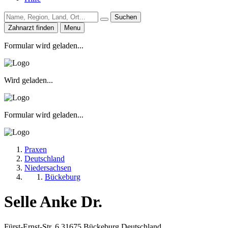
Suchen
Zahnarzt finden
Menu
Formular wird geladen...
Wird geladen...
Formular wird geladen...
Praxen
Deutschland
Niedersachsen
Bückeburg
Selle Anke Dr.
Fürst-Ernst-Str. 6
31675
Bückeburg
Deutschland