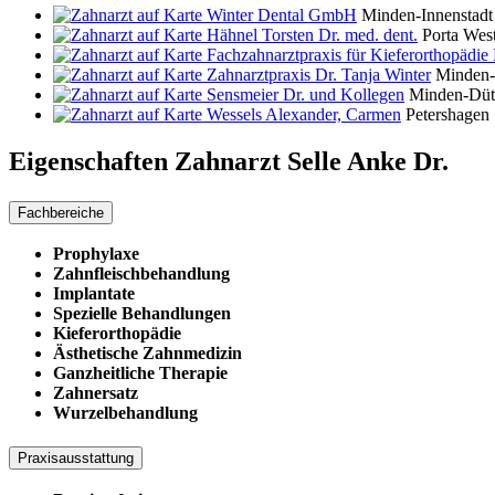
Winter Dental GmbH
Minden-Innenstadt
Hähnel Torsten Dr. med. dent.
Porta Wes
Fachzahnarztpraxis für Kieferorthopäd
Zahnarztpraxis Dr. Tanja Winter
Minden-
Sensmeier Dr. und Kollegen
Minden-Düt
Wessels Alexander, Carmen
Petershagen
Eigenschaften Zahnarzt
Selle Anke Dr.
Fachbereiche
Prophylaxe
Zahnfleischbehandlung
Implantate
Spezielle Behandlungen
Kieferorthopädie
Ästhetische Zahnmedizin
Ganzheitliche Therapie
Zahnersatz
Wurzelbehandlung
Praxisausstattung