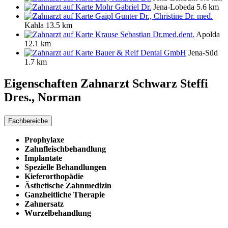
Mohr Gabriel Dr.
Jena-Lobeda
5.6 km
Gaipl Gunter Dr., Christine Dr. med.
Kahla
13.5 km
Krause Sebastian Dr.med.dent.
Apolda
12.1 km
Bauer & Reif Dental GmbH
Jena-Süd
1.7 km
Eigenschaften Zahnarzt
Schwarz Steffi
Dres., Norman
Fachbereiche
Prophylaxe
Zahnfleischbehandlung
Implantate
Spezielle Behandlungen
Kieferorthopädie
Ästhetische Zahnmedizin
Ganzheitliche Therapie
Zahnersatz
Wurzelbehandlung