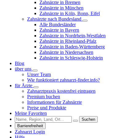
Zahnärzte in Bremen
Zahnärzte in München
Zahnärzte in Köln, Bonn, Eifel
Zahnärzte nach Bundesland
Alle Bundesländer
Zahnärzte in Bayern
Zahnärzte in Nordrhein-Westfalen
Zahnärzte in Rheinland-Pfalz
Zahnärzte in Baden-Württemberg
Zahnärzte in Niedersachsen
Zahnärzte in Schleswig-Holstein
Blog
über uns
Unser Team
Wie funktioniert zahnarzt-finder.info?
für Ärzte
Zahnarztpraxis kostenfrei eintragen
Premium buchen
Informationen für Zahnärzte
Preise und Produkte
Meine Favoriten
Suchen
Barrierefreiheit
Zahnarzt Login
Hilfe