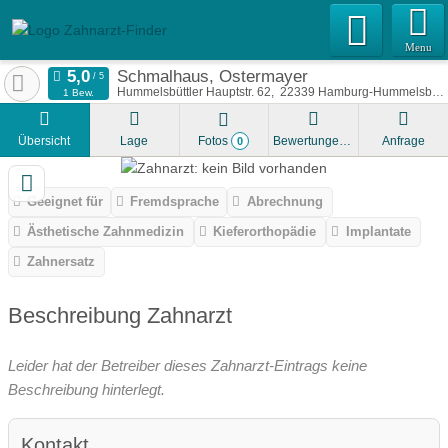
Menu
Schmalhaus, Ostermayer
Hummelsbüttler Hauptstr. 62
22339
Hamburg-Hummelsbüttel
1 Bew.
Übersicht
Lage
Fotos
Bewertungen
Anfrage
0
Geeignet für
Fremdsprache
Abrechnung
Ästhetische Zahnmedizin
Kieferorthopädie
Implantate
Zahnersatz
Beschreibung Zahnarzt
Leider hat der Betreiber dieses Zahnarzt-Eintrags keine
Beschreibung hinterlegt.
Kontakt