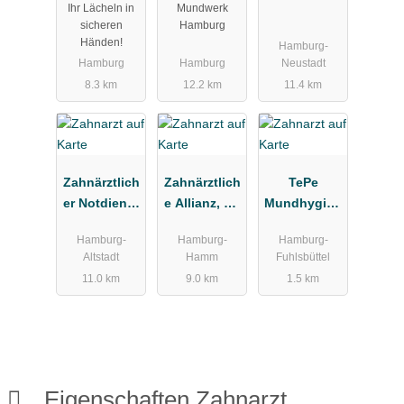
Ihr Lächeln in
Mundwerk
äde
sicheren
Hamburg
Händen!
Hamburg-
Hamburg
Hamburg
Neustadt
8.3 km
12.2 km
11.4 km
Zahnärztlich
Zahnärztlich
TePe
er Notdienst
e Allianz, Dr.
Mundhygien
Kassenzahn
Froelich &
eprodukte
Hamburg-
Hamburg-
Hamburg-
ärztliche
Partner
Vertriebs-
Altstadt
Hamm
Fuhlsbüttel
Vereinigung
GmbH
11.0 km
9.0 km
1.5 km
Hamburg
Zahnärztebe
darf
Eigenschaften Zahnarzt