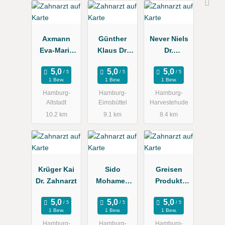
Axmann
Günther
Never Niels
Eva-Maria
Klaus Dr.
Dr.
Dr.
Zahnarztpra
Zahnarztpra
Zahnärztin
xis
xis
1 Bew.
1 Bew.
1 Bew.
Hamburg-
Hamburg-
Hamburg-
Altstadt
Eimsbüttel
Harvestehude
10.2 km
9.1 km
8.4 km
Krüger Kai
Sido
Greisen
Dr. Zahnarzt
Mohamed
Produkt
Dr., Doris
Service
1 Bew.
1 Bew.
1 Bew.
Hamburg-
Hamburg-
Hamburg-