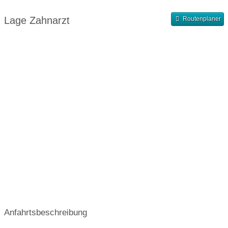
Abendsprechstunde
Samstagssprechstunde
Lage Zahnarzt
Routenplaner
Terminvergabe nach Vereinbarung
Anfahrtsbeschreibung