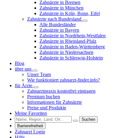
Zahnärzte in Bremen
Zahnärzte in München
Zahnärzte in Köln, Bonn, Eifel
Zahnärzte nach Bundesland
Alle Bundesländer
Zahnärzte in Bayern
Zahnärzte in Nordrhein-Westfalen
Zahnärzte in Rheinland-Pfalz
Zahnärzte in Baden-Württemberg
Zahnärzte in Niedersachsen
Zahnärzte in Schleswig-Holstein
Blog
über uns
Unser Team
Wie funktioniert zahnarzt-finder.info?
für Ärzte
Zahnarztpraxis kostenfrei eintragen
Premium buchen
Informationen für Zahnärzte
Preise und Produkte
Meine Favoriten
Suchen
Barrierefreiheit
Zahnarzt Login
Hilfe