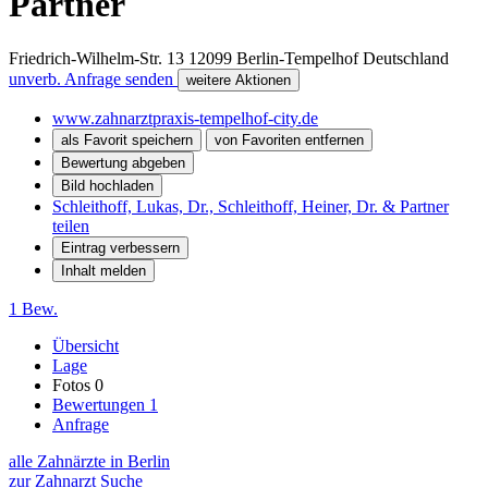
Partner
Friedrich-Wilhelm-Str. 13
12099
Berlin-Tempelhof
Deutschland
unverb. Anfrage senden
weitere Aktionen
www.zahnarztpraxis-tempelhof-city.de
als Favorit speichern
von Favoriten entfernen
Bewertung abgeben
Bild hochladen
Schleithoff, Lukas, Dr., Schleithoff, Heiner, Dr. & Partner
teilen
Eintrag verbessern
Inhalt melden
1 Bew.
Übersicht
Lage
Fotos
0
Bewertungen
1
Anfrage
alle Zahnärzte in Berlin
zur Zahnarzt Suche