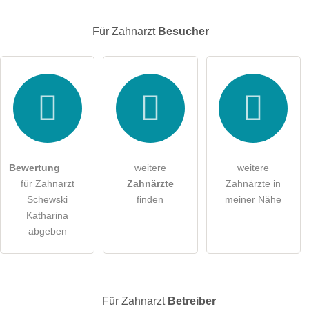
Für Zahnarzt
Besucher
E-Mail-Adresse (wird nicht veröffentlicht)
Hiermit akzeptiere ich die
AGB
.
Die
Datenschutzerklärung
habe ich zur Kenntnis genommen.
Bewertung
weitere
weitere
öffentliche Frage stellen
Abbrechen
für Zahnarzt
Zahnärzte
Zahnärzte in
Schewski
finden
meiner Nähe
Hinweis:
Bitte beachten Sie, öffentliche Fragen sind
für alle
Katharina
Besucher sichtbar
.
abgeben
Klicken Sie hier um eine
individuelle Frage
an den
Zahnarzt-Eintrag zu stellen
.
Für Zahnarzt
Betreiber