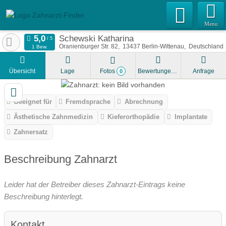
Menu
Schewski Katharina
Oranienburger Str. 82
13437
Berlin-Wittenau
Deutschland
1 Bew.
Übersicht
Lage
Fotos
Bewertungen
Anfrage
0
Geeignet für
Fremdsprache
Abrechnung
Ästhetische Zahnmedizin
Kieferorthopädie
Implantate
Zahnersatz
Beschreibung Zahnarzt
Leider hat der Betreiber dieses Zahnarzt-Eintrags keine
Beschreibung hinterlegt.
Kontakt