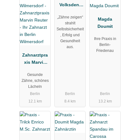
Volksdent
GmbH
„Zähne zeigen“
Magda
strahlt
Doumit
Selbstsicherheit
, Erfolg und
Ihre Praxis in
Gesundheit
Berlin-
aus.
Friedenau
Zahnarztpra
xis Marvin
Reuter - Ihr
Gesunde
Zahnarzt in
Zähne, schönes
Berlin
Lächeln
Wilmersdorf
Berlin
Berlin
Berlin
12.1 km
8.4 km
13.2 km