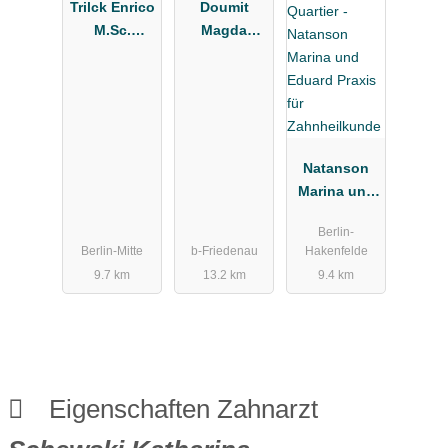
Trilck Enrico
Doumit
M.Sc.
Magda
Zahnarzt
Zahnärztin
Natanson
Marina und
Eduard
Berlin-
Praxis für
Berlin-Mitte
b-Friedenau
Hakenfelde
Zahnheilkun
9.7 km
13.2 km
9.4 km
de
Eigenschaften Zahnarzt