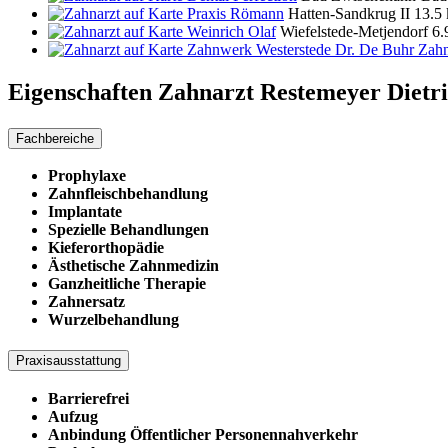
Praxis Römann
Hatten-Sandkrug II
13.5
Weinrich Olaf
Wiefelstede-Metjendorf
6.
Zahnwerk Westerstede Dr. De Buhr Zahn
Eigenschaften Zahnarzt
Restemeyer Dietr
Fachbereiche
Prophylaxe
Zahnfleischbehandlung
Implantate
Spezielle Behandlungen
Kieferorthopädie
Ästhetische Zahnmedizin
Ganzheitliche Therapie
Zahnersatz
Wurzelbehandlung
Praxisausstattung
Barrierefrei
Aufzug
Anbindung Öffentlicher Personennahverkehr