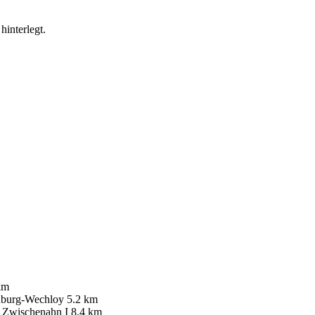
hinterlegt.
km
burg-Wechloy
5.2 km
 Zwischenahn I
8.4 km