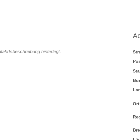
A
fahrtsbeschreibung hinterlegt.
St
Pos
Sta
Bu
La
Ort
Re
Br
Lä