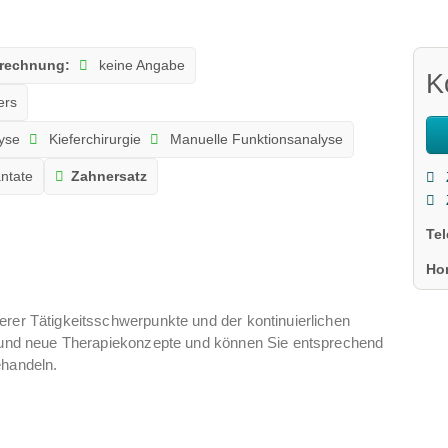
rechnung:
keine Angabe
K
ers
lyse
Kieferchirurgie
Manuelle Funktionsanalyse
ntate
Zahnersatz
Te
Ho
erer Tätigkeitsschwerpunkte und der kontinuierlichen
te und neue Therapiekonzepte und können Sie entsprechend
ehandeln.