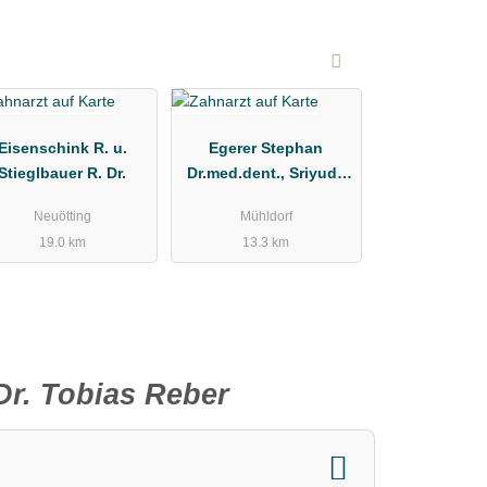
Eisenschink R. u.
Egerer Stephan
Stieglbauer R. Dr.
Dr.med.dent., Sriyuda
Dr.med.dent.
Neuötting
Mühldorf
19.0 km
13.3 km
. Tobias Reber