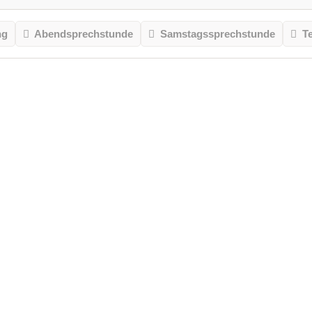
ng
Abendsprechstunde
Samstagssprechstunde
T