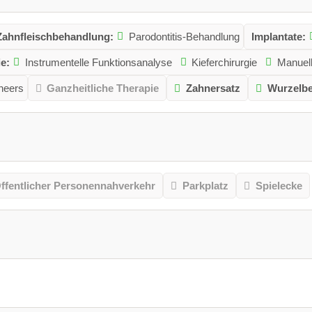
Zahnfleischbehandlung:
Parodontitis-Behandlung
Implantate:
e:
Instrumentelle Funktionsanalyse
Kieferchirurgie
Manuell
neers
Ganzheitliche Therapie
Zahnersatz
Wurzelb
ffentlicher Personennahverkehr
Parkplatz
Spielecke