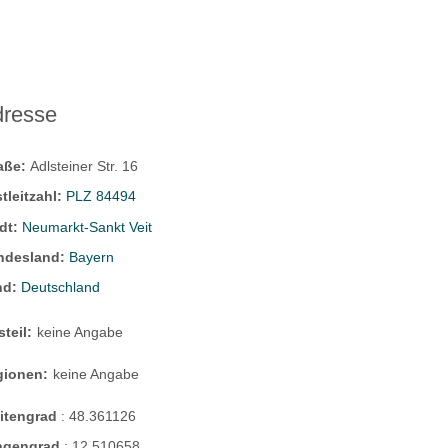
dresse
raße:
Adlsteiner Str. 16
tleitzahl:
PLZ 84494
dt:
Neumarkt-Sankt Veit
ndesland:
Bayern
nd:
Deutschland
steil:
keine Angabe
gionen:
keine Angabe
eitengrad
:
48.361126
ngengrad
:
12.510658