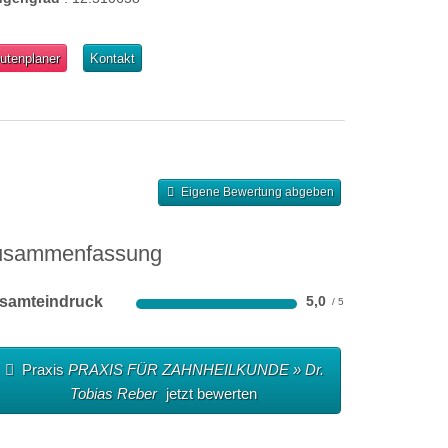
utenplaner
Kontakt
Eigene Bewertung abgeben
usammenfassung
samteindruck
5,0
Praxis
PRAXIS FÜR ZAHNHEILKUNDE » Dr.
Tobias Reber
jetzt bewerten