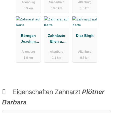
Altenburg
Niederhain
Altenburg
ftspraxis
de u.
0.9 km
10.6 km
1.0 km
Kunze
Kieferorthop
ädie
Schneider
Julia Dr.med.
Börngen
Zahnärzte
Diez Birgit
Joachim
Ellen u.
Dr.med.dent.
Steffen
Altenburg
Altenburg
Altenburg
Dietel
1.0 km
1.1 km
0.6 km
Eigenschaften Zahnarzt
Plötner
Barbara