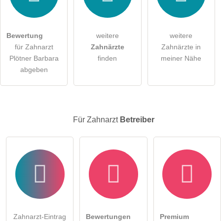
Hiermit akzeptiere ich die
AGB
.
Die
Datenschutzerklärung
habe ich zur Kenntnis genommen.
Bewertung
weitere
weitere
öffentliche Frage stellen
Abbrechen
für Zahnarzt
Zahnärzte
Zahnärzte in
Plötner Barbara
finden
meiner Nähe
Hinweis:
Bitte beachten Sie, öffentliche Fragen sind
für alle
abgeben
Besucher sichtbar
.
Klicken Sie hier um eine
individuelle Frage
an den
Zahnarzt-Eintrag zu stellen
.
Für Zahnarzt
Betreiber
Zahnarzt-Eintrag
Bewertungen
Premium