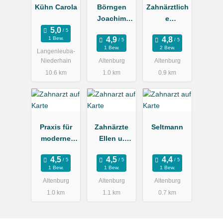
Kühn Carola
Börngen
Zahnärztlich
Joachim
e
Dr.med.dent.
Gemeinscha
1 Bew.
ftspraxis
1 Bew.
2 Bew.
Langenleuba-
Kunze
Niederhain
Altenburg
Altenburg
10.6 km
1.0 km
0.9 km
Praxis für
Zahnärzte
Seltmann
moderne
Ellen u.
Zahnheilkun
Steffen
de u.
Dietel
1 Bew.
1 Bew.
1 Bew.
Kieferorthop
Altenburg
Altenburg
Altenburg
ädie
1.0 km
1.1 km
0.7 km
Schneider
Julia Dr.med.