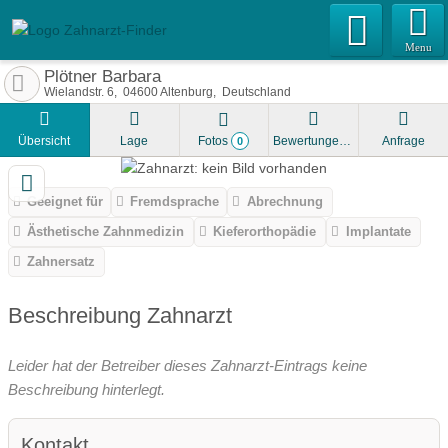
Menu
Plötner Barbara
Wielandstr. 6
04600
Altenburg
Deutschland
Übersicht
Lage
Fotos
Bewertungen
Anfrage
0
Geeignet für
Fremdsprache
Abrechnung
Ästhetische Zahnmedizin
Kieferorthopädie
Implantate
Zahnersatz
Beschreibung Zahnarzt
Leider hat der Betreiber dieses Zahnarzt-Eintrags keine
Beschreibung hinterlegt.
Kontakt