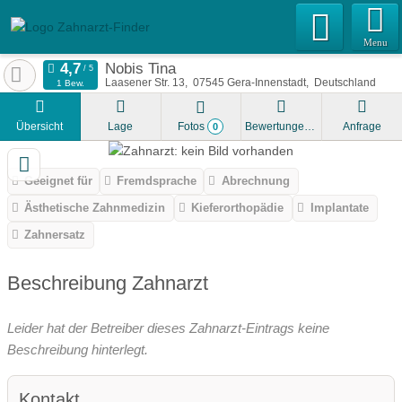
Menu
Nobis Tina
Laasener Str. 13
07545
Gera-Innenstadt
Deutschland
1 Bew.
Übersicht
Lage
Fotos
Bewertungen
Anfrage
0
Geeignet für
Fremdsprache
Abrechnung
Ästhetische Zahnmedizin
Kieferorthopädie
Implantate
Zahnersatz
Beschreibung Zahnarzt
Leider hat der Betreiber dieses Zahnarzt-Eintrags keine
Beschreibung hinterlegt.
Kontakt