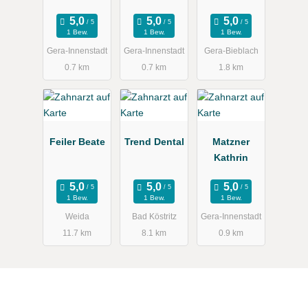
Rene Thiere
Gera
Bewirtschaft
ung
1 Bew.
1 Bew.
1 Bew.
medizinisch
Gera-Innenstadt
Gera-Innenstadt
Gera-Bieblach
er
0.7 km
0.7 km
1.8 km
Einrichtunge
n mbH
Feiler Beate
Trend Dental
Matzner
Kathrin
1 Bew.
1 Bew.
1 Bew.
Weida
Bad Köstritz
Gera-Innenstadt
11.7 km
8.1 km
0.9 km