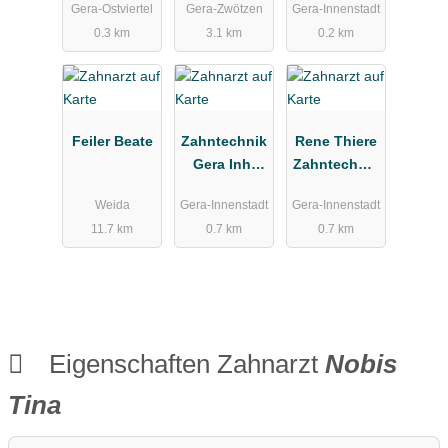
Gera-Ostviertel
Gera-Zwötzen
Gera-Innenstadt
Heike
0.3 km
3.1 km
0.2 km
Feiler Beate
Zahntechnik
Rene Thiere
Gera Inh.
Zahntechnik
Rene Thiere
Gera
Weida
Gera-Innenstadt
Gera-Innenstadt
11.7 km
0.7 km
0.7 km
Eigenschaften Zahnarzt
Nobis
Tina