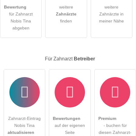
Die
Datenschutzerklärung
habe ich zur Kenntnis genommen.
Bewertung
weitere
weitere
öffentliche Frage stellen
Abbrechen
für Zahnarzt
Zahnärzte
Zahnärzte in
Nobis Tina
finden
meiner Nähe
Hinweis:
Bitte beachten Sie, öffentliche Fragen sind
für alle
abgeben
Besucher sichtbar
.
Klicken Sie hier um eine
individuelle Frage
an den
Zahnarzt-Eintrag zu stellen
.
Für Zahnarzt
Betreiber
Zahnarzt-Eintrag
Bewertungen
Premium
Nobis Tina
auf der eigenen
- buchen für
aktualisieren
Seite
diesen Zahnarzt-